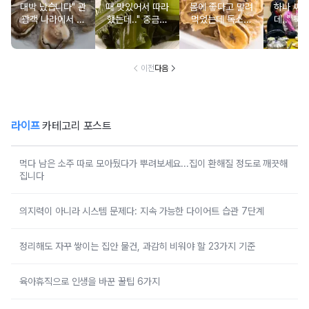
대박 났습니다" 관
때 맛있어서 따라
몸에 좋다고 말려
하나 싸
광객 나라에서 남
했는데.." 중금속
먹었는데 독소를
데.." 북
녀노소 보양식처
싹 다 빠질 줄 몰
먹고 있었던 의외
외로 안 
럼 먹는 음식
랐어요
의 음식
건
이전
다음
라이프
카테고리 포스트
먹다 남은 소주 따로 모아뒀다가 뿌려보세요...집이 환해질 정도로 깨끗해
집니다
의지력이 아니라 시스템 문제다: 지속 가능한 다이어트 습관 7단계
정리해도 자꾸 쌓이는 집안 물건, 과감히 비워야 할 23가지 기준
육아휴직으로 인생을 바꾼 꿀팁 6가지