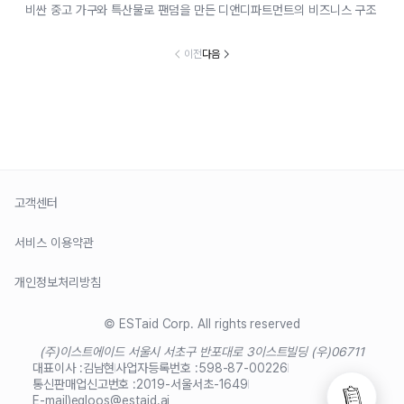
비싼 중고 가구와 특산물로 팬덤을 만든 디앤디파트먼트의 비즈니스 구조
이전
다음
고객센터
서비스 이용약관
개인정보처리방침
© ESTaid Corp. All rights reserved
(주)이스트에이드 서울시 서초구 반포대로 3
이스트빌딩 (우)06711
대표이사 :
김남현
사업자등록번호 :
598-87-00226
통신판매업신고번호 :
2019-서울서초-1649
E-mail)
egloos@estaid.ai