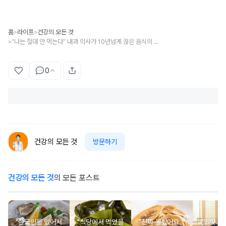
홈
라이프
건강의 모든 것
>
>
“나는 절대 안 먹는다” 내과 의사가 10년넘게 끊은 음식의 정체
>
0
건강의 모든 것
방문하기
건강의 모든 것
의 모든 포스트
"한국인들 있어서
"식당에서 먹었을
"진짜 몰랐어요.."
"입맛 없