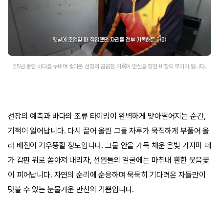
25년 동안 바다를 누비며 쌓아온 선장의 꼼꼼한 기록이 만선을 향한 비장의 무기가 됩니다.
선장의 예측과 바다의 조류 타이밍이 완벽하게 맞아떨어지는 순간,
기적이 일어납니다. 다시 끌어 올린 그물 자루가 묵직하게 부풀어 올
라 배전이 기우뚱할 정도입니다. 그물 안을 가득 채운 은빛 가자미 떼
가 갑판 위로 쏟아져 내리자, 선원들의 얼굴에는 마침내 환한 웃음꽃
이 피어납니다. 자연의 순리에 순응하며 묵묵히 기다려온 자들만이
맛볼 수 있는 눈물겨운 만선의 기쁨입니다.