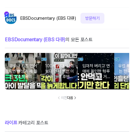
EBSDocumentary (EBS 다큐)
방문하기
EBSDocumentary (EBS 다큐)
의 모든 포스트
코로나 키즈 언어
100세 시대, 나이
입마저 버리고 연
유럽 폭염
지연 현상과 세 돌
보다 먼저 늙는 이
애에 올인한 하루
는 한국의
전 상호작용의 중
유와 인생 후반전
살이, 생존을 거스
기술과 
요성
을 바꾸는 시간의
르는 기묘한 번식
비밀
전략
이전
다음
라이프
카테고리 포스트