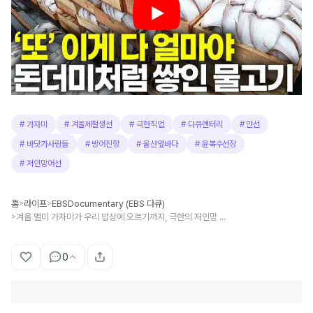
#
가자미
#
겨울제철생선
#
극한직업
#
다큐멘터리
#
만선
#
바닷가사람들
#
방어진항
#
울산앞바다
#
윤복수선장
#
저인망어선
홈
라이프
EBSDocumentary (EBS 다큐)
>
>
겨울 별미 가자미가 우리 밥상에 오르기까지, 극한의 저인망 조업 현장
>
0