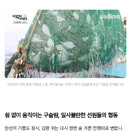
수차례의 허탕 끝에 마침내 그물 가득 올라온 가자미 떼가 선원들에게 큰 기쁨을 안겨줍니다.
쉼 없이 움직이는 구슬땀, 일사불란한 선원들의 협동
만선의 기쁨도 잠시, 갑판 위는 다시 한번 숨 가쁜 전쟁터로 변합니