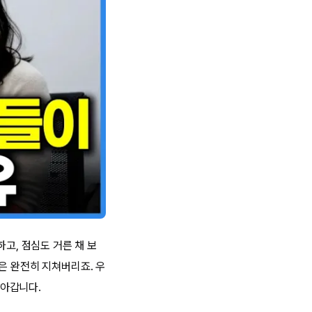
고, 점심도 거른 채 보
은 완전히 지쳐버리죠. 우
살아갑니다.