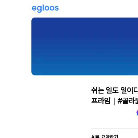
쉬는 일도 일이다
프라임｜#골라
AI로 요약하기