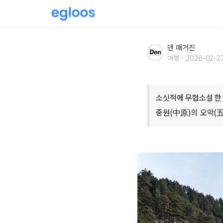
무협지를 따라 떠나는 여행, 무림기행
덴 매거진
여행
2026-02-27
소싯적에 무협소설 한 
중원(中原)의 오악(五