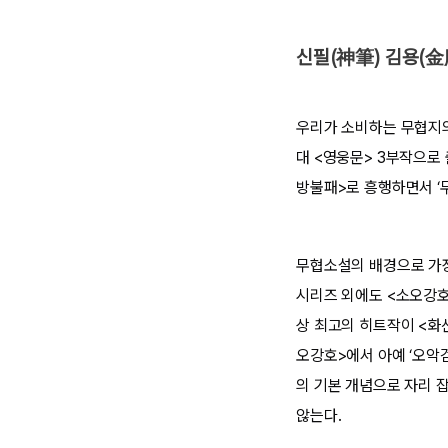
신필(神筆) 김용(金
우리가 소비하는 무협지의
대 <영웅문> 3부작으로 
방불패>로 흥행하면서 ‘
무협소설의 배경으로 가장
시리즈 외에도 <소오강호
상 최고의 히트작이 <화
오강호>에서 아예 ‘오악
의 기본 개념으로 자리 
않는다.