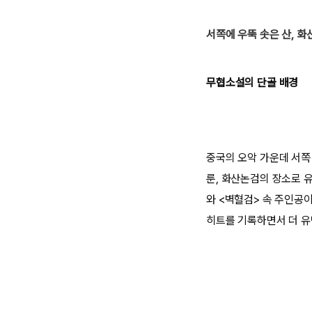
서쪽에 우뚝 솟은 산, 화
무협소설의 단골 배경
중국의 오악 가운데 서쪽
룬, 화산논검의 장소로 
와 <벽혈검> 속 주인공
히트를 기록하면서 더 유