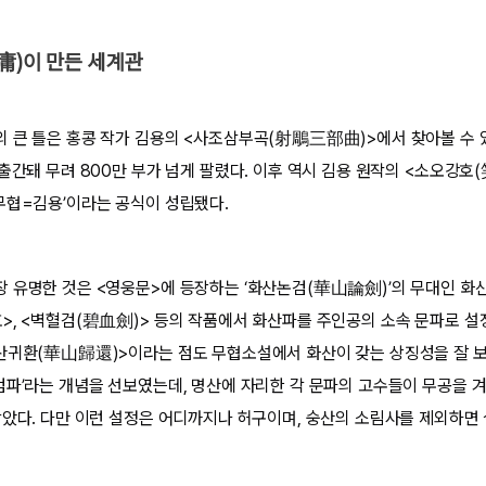
庸)이 만든 세계관
 큰 틀은 홍콩 작가 김용의 <사조삼부곡(射鵰三部曲)>에서 찾아볼 수 있
출간돼 무려 800만 부가 넘게 팔렸다. 이후 역시 김용 원작의 <소오강호
무협=김용’이라는 공식이 성립됐다.
 유명한 것은 <영웅문>에 등장하는 ‘화산논검(華山論劍)’의 무대인 화산
>, <벽혈검(碧血劍)> 등의 작품에서 화산파를 주인공의 소속 문파로 설
산귀환(華山歸還)>이라는 점도 무협소설에서 화산이 갖는 상징성을 잘 보
검파’라는 개념을 선보였는데, 명산에 자리한 각 문파의 고수들이 무공을 
잡았다. 다만 이런 설정은 어디까지나 허구이며, 숭산의 소림사를 제외하면