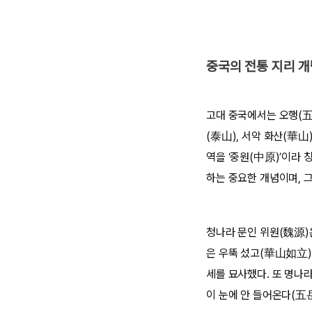
중국의 전통 지리 개
고대 중국에서는 오행(五
(泰山), 서악 화산(華山
역을 ‘중원(中原)’이라
하는 중요한 개념이며, 
청나라 문인 위원(魏源)
은 우뚝 섰고(華山如立)
세를 묘사했다. 또 명나
이 눈에 안 들어온다(五