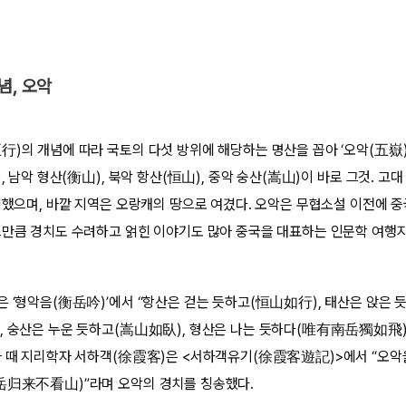
념, 오악
行)의 개념에 따라 국토의 다섯 방위에 해당하는 명산을 꼽아 ‘오악(五嶽)
), 남악 형산(衡山), 북악 항산(恒山), 중악 숭산(嵩山)이 바로 그것. 고
 칭했으며, 바깥 지역은 오랑캐의 땅으로 여겼다. 오악은 무협소설 이전에 
그만큼 경치도 수려하고 얽힌 이야기도 많아 중국을 대표하는 인문학 여행지
은 ‘형악음(衡岳吟)’에서 “항산은 걷는 듯하고(恒山如行), 태산은 앉은 
, 숭산은 누운 듯하고(嵩山如臥), 형산은 나는 듯하다(唯有南岳獨如飛)
라 때 지리학자 서하객(徐霞客)은 <서하객유기(徐霞客遊記)>에서 “오악
岳归来不看山)”라며 오악의 경치를 칭송했다.