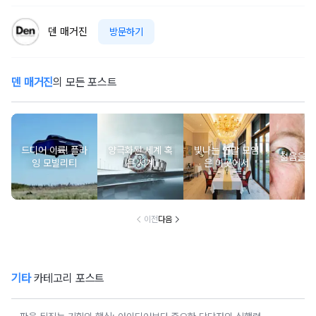
덴 매거진
방문하기
덴 매거진
의 모든 포스트
드디어 이륙! 플라
양극화된 세계 혹
빛나는 연말 모임
젊음을 
잉 모빌리티
은 시계
은 이곳에서
이전
다음
기타
카테고리 포스트