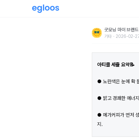
저가 커피 브랜드의 간판이 노란색인 이유
굿모닝 마이 브랜드
기타
2026-02-2
아티클 세줄 요약📝
● 노란색은 눈에 확 
● 밝고 경쾌한 에너지
● 메가커피가 먼저 성
지.