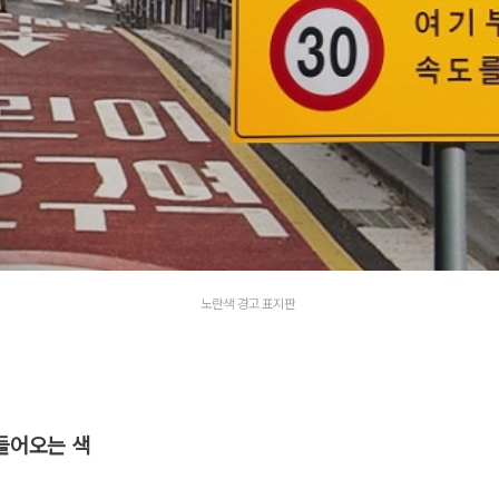
노란색 경고 표지판
 들어오는 색