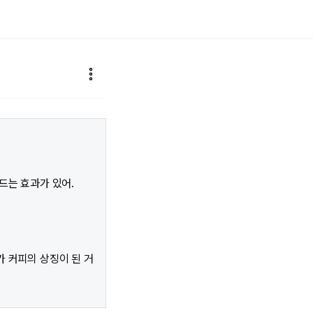
드는 효과가 있어.
 커피의 상징이 된 거