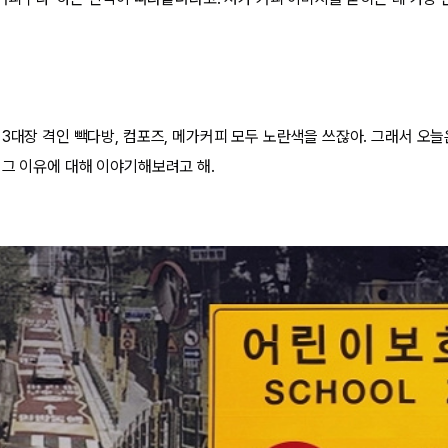
 3대장 격인 빽다방, 컴포즈, 메가커피 모두 노란색을 쓰잖아. 그래서 오늘
 그 이유에 대해 이야기해보려고 해.