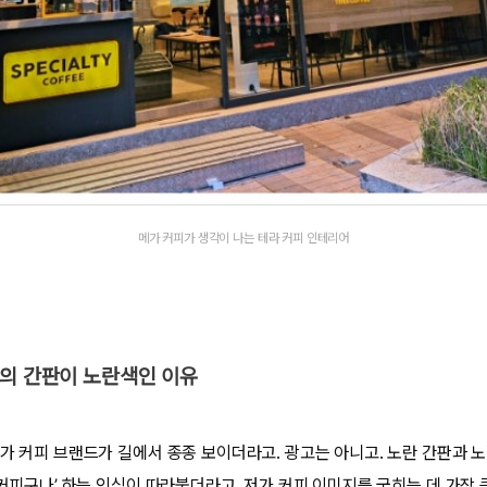
메가 커피가 생각이 나는 테라 커피 인테리어
드의 간판이 노란색인 이유
저가 커피 브랜드가 길에서 종종 보이더라고. 광고는 아니고. 노란 간판과 
 커피구나’ 하는 인식이 따라붙더라고. 저가 커피 이미지를 굳히는 데 가장 