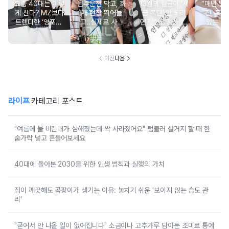
요즘 40대는 이렇
음주운전 막고, 화
13월의 월급이 '세
“매년 받
게 산다? MZ보다
재 현장 뛰어들
금 폭탄' 안 되려
진, 혹시
트렌디한 ‘영포티’
고..실제로 사람
면? '연말정산' 핵
있는 건
분석
구한 연예인 10
심 꿀팁 A to Z
요?” 10
이전
다음
라이프
카테고리 포스트
"여름에 물 비린내가 심해졌는데 싹 사라졌어요" 텀블러 설거지 할 때 한
숟가락 넣고 흔들어보세요
40대에 돌아본 2030을 위한 인생 법칙과 실행의 가치
집이 깨끗해도 곰팡이가 생기는 이유: 놓치기 쉬운 '보이지 않는 습도 관
리'
"굳어서 안 나올 일이 없어집니다" 소금이나 고추가루 담아둔 조미료 통에