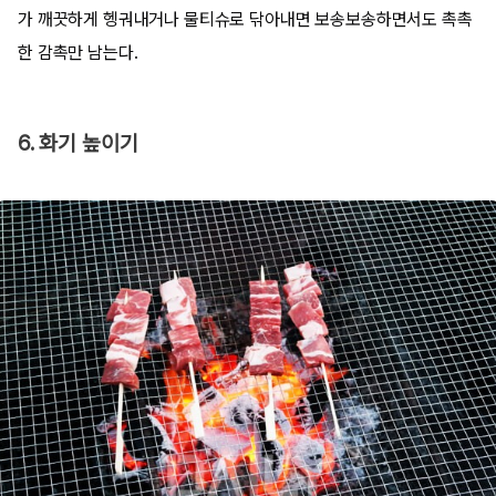
가 깨끗하게 헹궈내거나 물티슈로 닦아내면 보송보송하면서도 촉촉
한 감촉만 남는다.
6. 화기 높이기