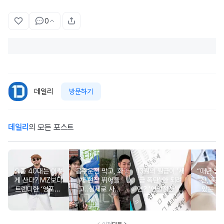
0
데일리
방문하기
데일리
의 모든 포스트
요즘 40대는 이렇
음주운전 막고, 화
13월의 월급이 '세
“매년 받
게 산다? MZ보다
재 현장 뛰어들
금 폭탄' 안 되려
진, 혹시
트렌디한 ‘영포티’
고..실제로 사람
면? '연말정산' 핵
있는 건
분석
구한 연예인 10
심 꿀팁 A to Z
요?” 10