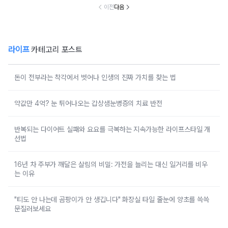
이전
다음
라이프
카테고리 포스트
돈이 전부라는 착각에서 벗어나 인생의 진짜 가치를 찾는 법
약값만 4억? 눈 튀어나오는 갑상샘눈병증의 치료 반전
반복되는 다이어트 실패와 요요를 극복하는 지속가능한 라이프스타일 개
선법
16년 차 주부가 깨달은 살림의 비밀: 가전을 늘리는 대신 일거리를 비우
는 이유
"티도 안 나는데 곰팡이가 안 생깁니다" 화장실 타일 줄눈에 양초를 쓱쓱
문질러보세요