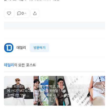
0
데일리
방문하기
데일리
의 모든 포스트
요즘 40대는 이렇
음주운전 막고, 화
13월의 월급이 '세
“매년 받
게 산다? MZ보다
재 현장 뛰어들
금 폭탄' 안 되려
진, 혹시
트렌디한 ‘영포티’
고..실제로 사람
면? '연말정산' 핵
있는 건
분석
구한 연예인 10
심 꿀팁 A to Z
요?” 10