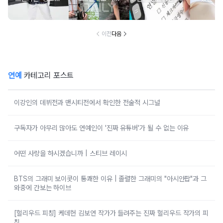
분석
구한 연예인 10
심 꿀팁 A to Z
요?” 10
이전
다음
연예
카테고리 포스트
이강인의 데뷔전과 맨시티전에서 확인한 전술적 시그널
구독자가 아무리 많아도 연예인이 '진짜 유튜버'가 될 수 없는 이유
어떤 사랑을 하시겠습니까 | 스티브 레이시
BTS의 그래미 보이콧이 통쾌한 이유 | 졸렬한 그래미의 "아시안팝"과 그
와중에 간보는 하이브
[헐리우드 피칭] 케데헌 김보연 작가가 들려주는 진짜 헐리우드 작가의 피
칭