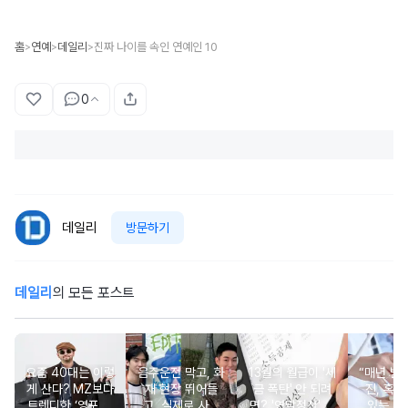
홈
연예
데일리
진짜 나이를 속인 연예인 10
>
>
>
0
데일리
방문하기
데일리
의 모든 포스트
요즘 40대는 이렇
음주운전 막고, 화
13월의 월급이 '세
“매년 받
게 산다? MZ보다
재 현장 뛰어들
금 폭탄' 안 되려
진, 혹시
트렌디한 ‘영포티’
고..실제로 사람
면? '연말정산' 핵
있는 건