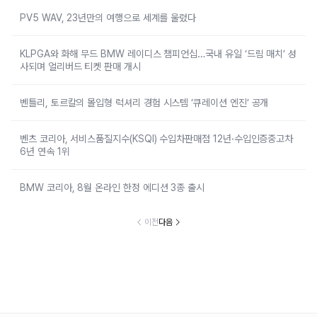
PV5 WAV, 23년만의 여행으로 세계를 울렸다
KLPGA와 화해 무드 BMW 레이디스 챔피언십…국내 유일 ‘드림 매치’ 성
사되며 얼리버드 티켓 판매 개시
벤틀리, 토르칼의 몰입형 럭셔리 경험 시스템 ‘큐레이션 엔진’ 공개
벤츠 코리아, 서비스품질지수(KSQI) 수입차판매점 12년·수입인증중고차
6년 연속 1위
BMW 코리아, 8월 온라인 한정 에디션 3종 출시
이전
다음