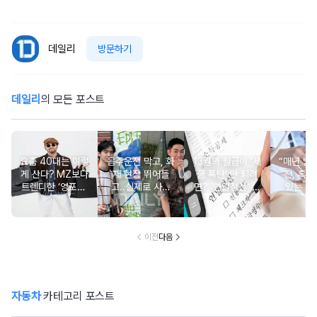
데일리
방문하기
데일리
의 모든 포스트
요즘 40대는 이렇
음주운전 막고, 화
13월의 월급이 '세
“매년 받
게 산다? MZ보다
재 현장 뛰어들
금 폭탄' 안 되려
진, 혹시
트렌디한 ‘영포티’
고..실제로 사람
면? '연말정산' 핵
있는 건
분석
구한 연예인 10
심 꿀팁 A to Z
요?” 10
이전
다음
자동차
카테고리 포스트