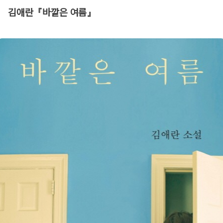
김애란『바깥은 여름』