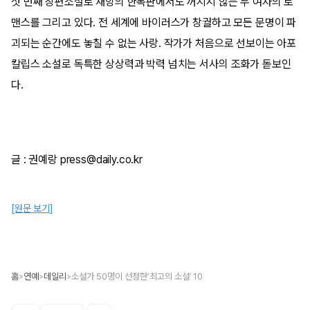
섯 번째 장편소설로 재앙의 한복판에서도 꺼지지 않는 두 여자의 로
맨스를 그리고 있다. 전 세계에 바이러스가 창궐하고 모든 문명이 파
괴되는 순간에도 놓칠 수 없는 사랑. 작가가 처음으로 선보이는 아포
칼립스 소설로 독특한 상상력과 박력 넘치는 서사의 조화가 돋보인
다.
글 : 권예랑 press@daily.co.kr
[원문 보기]
홈
연예
데일리
소설가 50명이 선정한‘최고의 소설’ 10
>
>
>