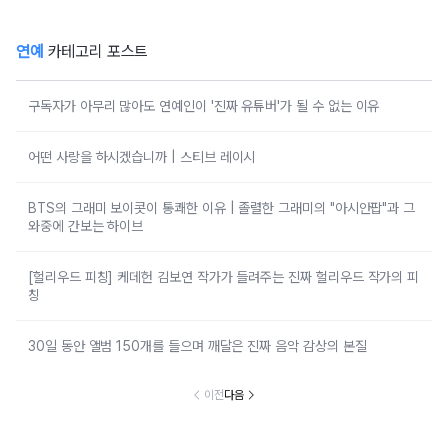
연예
카테고리 포스트
구독자가 아무리 많아도 연예인이 '진짜 유튜버'가 될 수 없는 이유
어떤 사랑을 하시겠습니까 | 스티브 레이시
BTS의 그래미 보이콧이 통쾌한 이유 | 졸렬한 그래미의 "아시안팝"과 그
와중에 간보는 하이브
[헐리우드 피칭] 케데헌 김보연 작가가 들려주는 진짜 헐리우드 작가의 피
칭
30일 동안 앨범 150개를 들으며 깨달은 진짜 음악 감상의 본질
이전
다음