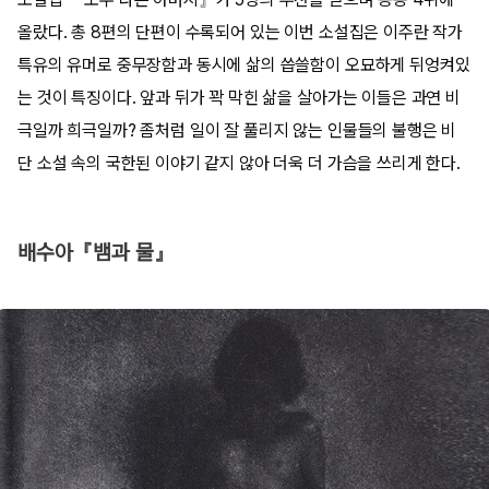
올랐다. 총 8편의 단편이 수록되어 있는 이번 소설집은 이주란 작가
특유의 유머로 중무장함과 동시에 삶의 씁쓸함이 오묘하게 뒤엉켜있
는 것이 특징이다. 앞과 뒤가 꽉 막힌 삶을 살아가는 이들은 과연 비
극일까 희극일까? 좀처럼 일이 잘 풀리지 않는 인물들의 불행은 비
단 소설 속의 국한된 이야기 같지 않아 더욱 더 가슴을 쓰리게 한다.
배수아『뱀과 물』