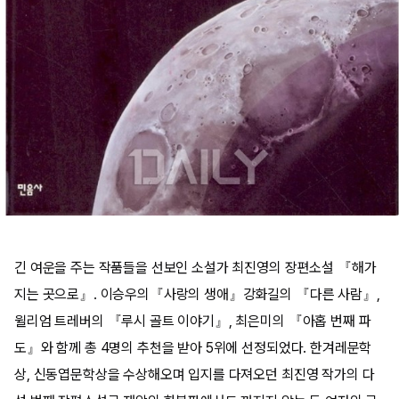
긴 여운을 주는 작품들을 선보인 소설가 최진영의 장편소설 『해가
지는 곳으로』. 이승우의『사랑의 생애』강화길의 『다른 사람』,
윌리엄 트레버의 『루시 골트 이야기』, 최은미의 『아홉 번째 파
도』와 함께 총 4명의 추천을 받아 5위에 선정되었다. 한겨레문학
상, 신동엽문학상을 수상해오며 입지를 다져오던 최진영 작가의 다