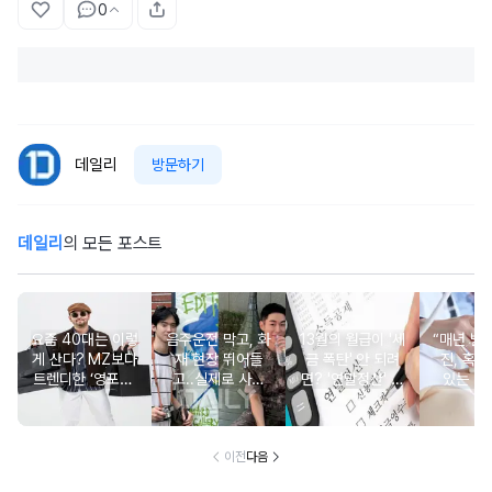
0
데일리
방문하기
데일리
의 모든 포스트
요즘 40대는 이렇
음주운전 막고, 화
13월의 월급이 '세
“매년 받
게 산다? MZ보다
재 현장 뛰어들
금 폭탄' 안 되려
진, 혹시
트렌디한 ‘영포티’
고..실제로 사람
면? '연말정산' 핵
있는 건
분석
구한 연예인 10
심 꿀팁 A to Z
요?” 10
이전
다음