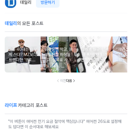
데일리
방문하기
데일리
의 모든 포스트
요즘 40대는 이렇
음주운전 막고, 화
13월의 월급이 '세
“매년 받
게 산다? MZ보다
재 현장 뛰어들
금 폭탄' 안 되려
진, 혹시
트렌디한 ‘영포티’
고..실제로 사람
면? '연말정산' 핵
있는 건
분석
구한 연예인 10
심 꿀팁 A to Z
요?” 10
이전
다음
라이프
카테고리 포스트
"이 버튼이 에어컨 전기 요금 절약에 핵심입니다" 에어컨 26도로 설정해
도 덥다면 이 순서대로 해보세요