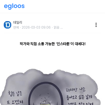
구독자 40만 명은 기본,웹툰보다 더 재밌다는 인스타툰
데일리
연예
2026-03-03 09:06
읽음
...
작가와 직접 소통 가능한 ‘인스타툰’이 대세다!