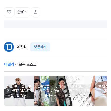
0
데일리
방문하기
데일리
의 모든 포스트
요즘 40대는 이렇
음주운전 막고, 화
13월의 월급이 '세
“매년 받
게 산다? MZ보다
재 현장 뛰어들
금 폭탄' 안 되려
진, 혹시
트렌디한 ‘영포티’
고..실제로 사람
면? '연말정산' 핵
있는 건
분석
구한 연예인 10
심 꿀팁 A to Z
요?” 10