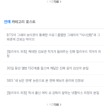
이전
다음
연예
카테고리 포스트
BTS의 그래미 보이콧이 통쾌한 이유 | 졸렬한 그래미의 "아시안팝"과 그
와중에 간보는 하이브
[헐리우드 피칭] 케데헌 김보연 작가가 들려주는 진짜 헐리우드 작가의 피
칭
30일 동안 앨범 150개를 들으며 깨달은 진짜 음악 감상의 본질
SBS '내 남은 연애' 논란으로 본 연애 예능의 윤리와 진정성
[헐리우드 피칭] 픽사 출신 에릭 오 감독이 말하는 넷플릭스 피칭의 본질
이전
다음