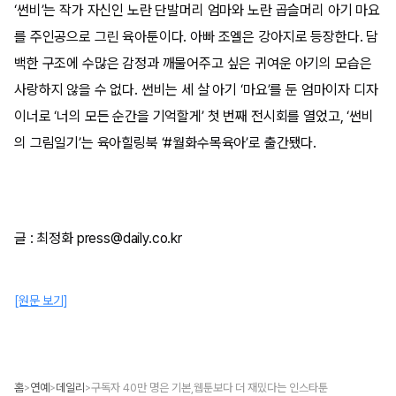
‘썬비’는 작가 자신인 노란 단발머리 엄마와 노란 곱슬머리 아기 마요
를 주인공으로 그린 육아툰이다. 아빠 조엘은 강아지로 등장한다. 담
백한 구조에 수많은 감정과 깨물어주고 싶은 귀여운 아기의 모습은
사랑하지 않을 수 없다. 썬비는 세 살 아기 ‘마요’를 둔 엄마이자 디자
이너로 ‘너의 모든 순간을 기억할게’ 첫 번째 전시회를 열었고, ‘썬비
의 그림일기’는 육아힐링북 ‘#월화수목육아’로 출간됐다.
글 : 최정화 press@daily.co.kr
[원문 보기]
홈
연예
데일리
구독자 40만 명은 기본,웹툰보다 더 재밌다는 인스타툰
>
>
>