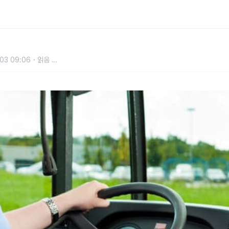
03 09:06
읽음
...