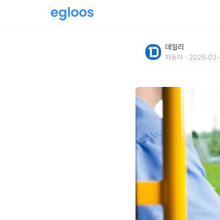
소방관이 극한직업?남들 쉴 때 일하는 직업
데일리
자동차
2026-03-