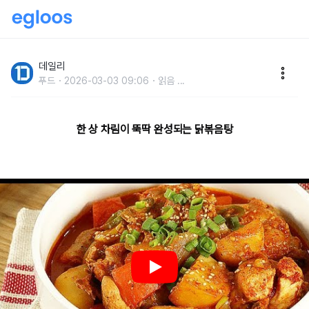
'닭볶음탕' 백종원도 반할 황금 레시피로 만드는 법
데일리
푸드
2026-03-03 09:06
읽음
...
한 상 차림이 뚝딱 완성되는 닭볶음탕