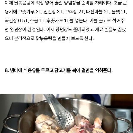
이제 닭볶음탕에 직접 넣어 끓일 양념장을 준비할 차례이다. 조금 큰
용기에 고춧가루 3T, 진간장 3T, 고추장 2T, 다진마늘 2T, 물엿 1T,
국간장 0.5T, 소금 1T, 후춧가루 1T를 넣는다. 이를 골고루 섞어주
면 양념장이 완성된다. 이제 양념장도 준비되었고 재료 손질도 끝났
으니 본격적으로 닭볶음탕을 만들어 보도록 한다.
8. 냄비에 식용유를 두르고 닭고기를 볶아 겉면을 익혀준다.