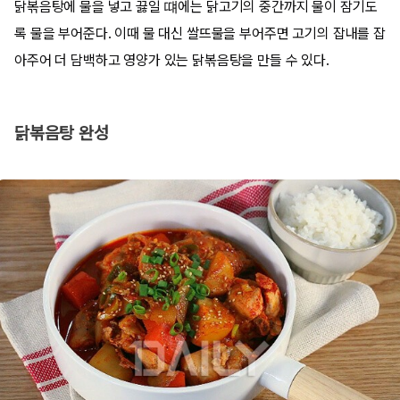
닭볶음탕에 물을 넣고 끓일 떄에는 닭고기의 중간까지 물이 잠기도
록 물을 부어준다. 이때 물 대신 쌀뜨물을 부어주면 고기의 잡내를 잡
아주어 더 담백하고 영양가 있는 닭볶음탕을 만들 수 있다.
닭볶음탕 완성