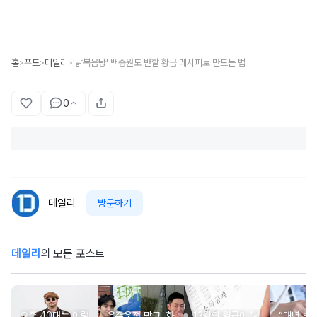
홈
푸드
데일리
'닭볶음탕' 백종원도 반할 황금 레시피로 만드는 법
>
>
>
0
데일리
방문하기
데일리
의 모든 포스트
요즘 40대는 이렇
음주운전 막고, 화
13월의 월급이 '세
“매년 받