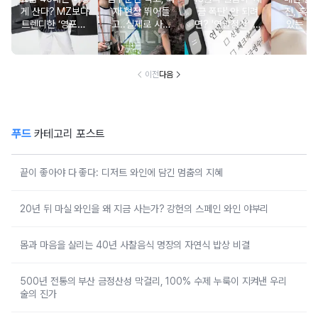
게 산다? MZ보다
재 현장 뛰어들
금 폭탄' 안 되려
진, 혹시
트렌디한 ‘영포티’
고..실제로 사람
면? '연말정산' 핵
있는 건
분석
구한 연예인 10
심 꿀팁 A to Z
요?” 10
이전
다음
푸드
카테고리 포스트
끝이 좋아야 다 좋다: 디저트 와인에 담긴 멈춤의 지혜
20년 뒤 마실 와인을 왜 지금 사는가? 강헌의 스페인 와인 야부리
몸과 마음을 살리는 40년 사찰음식 명장의 자연식 밥상 비결
500년 전통의 부산 금정산성 막걸리, 100% 수제 누룩이 지켜낸 우리
술의 진가