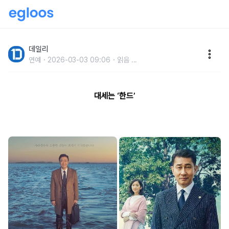
미생이 일본 드라마로?일본에서 리메이크한 한국 드라
마
데일리
연예
2026-03-03 09:06
읽음
...
대세는 ‘한드’