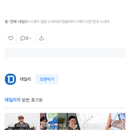
홈
연예
데일리
미생이 일본 드라마로?일본에서 리메이크한 한국 드라마
>
>
>
0
데일리
방문하기
데일리
의 모든 포스트
요즘 40대는 이렇
음주운전 막고, 화
13월의 월급이 '세
“매년 받