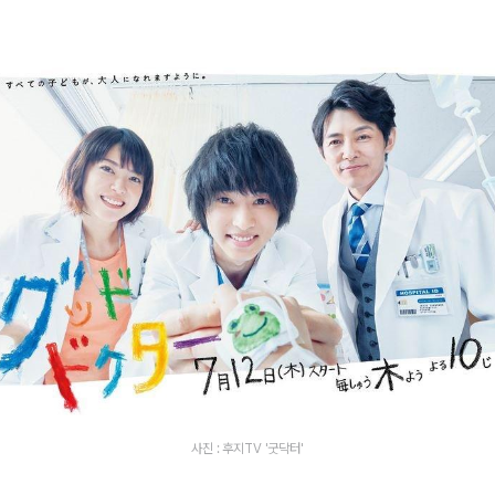
사진 : 후지TV '굿닥터'