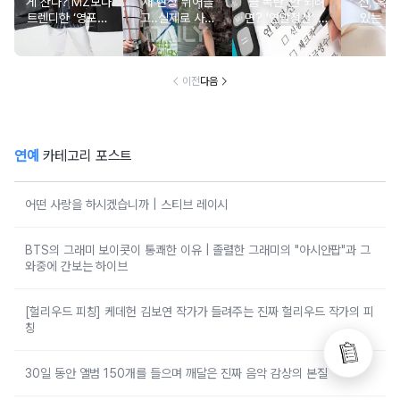
게 산다? MZ보다
재 현장 뛰어들
금 폭탄' 안 되려
진, 혹시
트렌디한 ‘영포티’
고..실제로 사람
면? '연말정산' 핵
있는 건
분석
구한 연예인 10
심 꿀팁 A to Z
요?” 10
이전
다음
연예
카테고리 포스트
어떤 사랑을 하시겠습니까 | 스티브 레이시
BTS의 그래미 보이콧이 통쾌한 이유 | 졸렬한 그래미의 "아시안팝"과 그
와중에 간보는 하이브
[헐리우드 피칭] 케데헌 김보연 작가가 들려주는 진짜 헐리우드 작가의 피
칭
30일 동안 앨범 150개를 들으며 깨달은 진짜 음악 감상의 본질