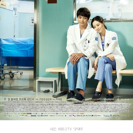
사진 : KBS 2TV '굿닥터'