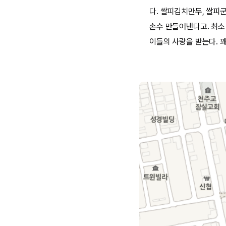
다. 쌀피김치만두, 쌀피군
손수 만들어낸다고. 최소
이들의 사랑을 받는다. 