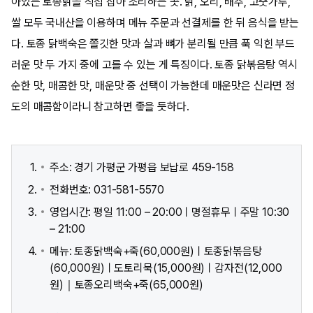
아있는 토종닭을 직접 잡아 조리하는 곳. 닭, 오리, 배추, 고춧가루,
쌀 모두 국내산을 이용하며 메뉴 주문과 선결제를 한 뒤 음식을 받는
다. 토종 닭백숙은 쫄깃한 맛과 살과 뼈가 분리될 만큼 푹 익힌 부드
러운 맛 두 가지 중에 고를 수 있는 게 특징이다. 토종 닭볶음탕 역시
순한 맛, 매콤한 맛, 매운맛 중 선택이 가능한데 매운맛은 신라면 정
도의 매콤함이라니 참고하면 좋을 듯하다.
주소: 경기 가평군 가평읍 보납로 459-158
전화번호: 031-581-5570
영업시간: 평일 11:00 – 20:00ㅣ명절휴무ㅣ주말 10:30
– 21:00
메뉴: 토종닭백숙+죽(60,000원)ㅣ토종닭볶음탕
(60,000원)ㅣ도토리묵(15,000원)ㅣ감자전(12,000
원)｜토종오리백숙+죽(65,000원)