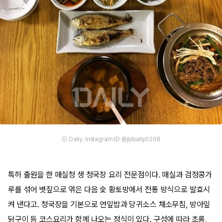
ⓒ Daily, Instagram ID @jijibaby0208
특허 출원을 한 매실청 생 청국장 요리 전문점이다. 매실과 검정콩가
루를 섞어 볏짚으로 엮은 다음 숯 황토방에서 전통 방식으로 발효시
켜 낸다고. 청국장을 기본으로 연잎밥과 당귀소스 채소무침, 방아잎
닭구이 등 코스요리가 함께 나오는 정식이 있다. 구성에 따라 초롱,