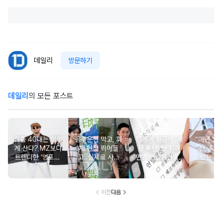
데일리
방문하기
데일리
의 모든 포스트
요즘 40대는 이렇
음주운전 막고, 화
13월의 월급이 '세
“매년 받
게 산다? MZ보다
재 현장 뛰어들
금 폭탄' 안 되려
진, 혹시
트렌디한 ‘영포티’
고..실제로 사람
면? '연말정산' 핵
있는 건
분석
구한 연예인 10
심 꿀팁 A to Z
요?” 10
이전
다음