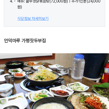
메뉴: 솥뚜껑닭볶음탕(72,000원)ㅣ추가1인분(24,000
원)
식당정보 자세히보기
언덕마루 가평잣두부집