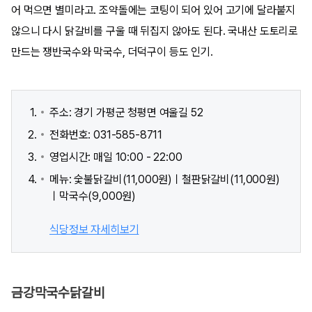
어 먹으면 별미라고. 조약돌에는 코팅이 되어 있어 고기에 달라붙지
않으니 다시 닭갈비를 구울 때 뒤집지 않아도 된다. 국내산 도토리로
만드는 쟁반국수와 막국수, 더덕구이 등도 인기.
주소: 경기 가평군 청평면 여울길 52
전화번호: 031-585-8711
영업시간: 매일 10:00 - 22:00
메뉴: 숯불닭갈비(11,000원)ㅣ철판닭갈비(11,000원)
ㅣ막국수(9,000원)
식당정보 자세히보기
금강막국수닭갈비