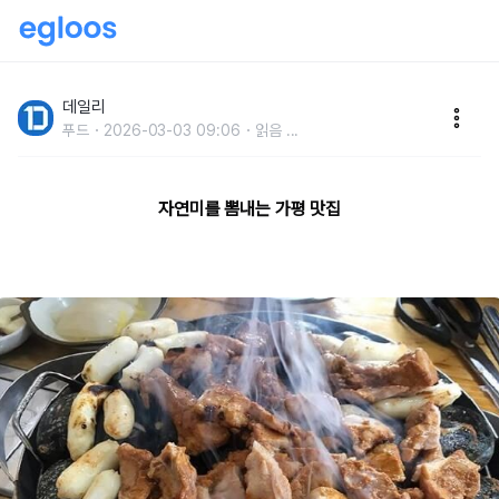
경치 좋고 음식 좋고,여행객이 추천하는 가평 맛집
데일리
푸드
2026-03-03 09:06
읽음
...
자연미를 뽐내는 가평 맛집