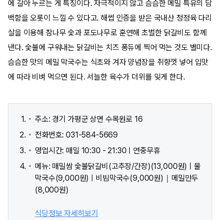
에 갈아 누르는 게 특징이다. 자극적이지 않고 슴슴한 메밀 특유의 담
백함을 오롯이 느낄 수 있다고. 해썹 인증을 받은 국내산 청정육 다리
살을 이용해 참나무 숯과 포도나무로 훈연해 초벌한 닭갈비도 함께
낸다. 숯불에 구워내는 닭갈비는 치즈 퐁듀에 찍어 먹는 것도 별미다.
슴슴한 맛의 메밀 막국수는 식초와 겨자 양념장을 취향껏 넣어 입맛
에 따라 비벼 먹으면 된다. 서늘한 육수가 더위를 잊게 한다.
주소: 경기 가평군 상면 수목원로 16
전화번호: 031-584-5669
영업시간: 매일 10:30 - 21:30ㅣ연중무휴
메뉴: 매밀쌈 숯불닭갈비(고추장/간장)(13,000원)ㅣ물
막국수(9,000원)ㅣ비빔막국수(9,000원)｜메밀만두
(8,000원)
식당정보 자세히보기