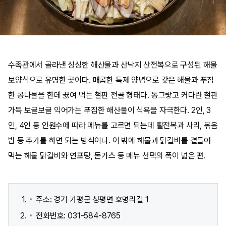
수족관에서 골라낸 싱싱한 해산물과 산낙지 산전복으로 구성된 해물
보양식으로 유명한 곳이다. 매콤한 특제 양념으로 갖은 해물과 푸짐
한 콩나물을 한데 끓여 먹는 철판 전골 형태다. 동그랗고 커다란 철판
가득 보글보글 익어가는 푸짐한 해산물이 식욕을 자극한다. 2인, 3
인, 4인 등 인원수에 따라 메뉴를 고르면 되는데 활전복과 사리, 볶음
밥 등 추가를 하면 되는 방식이다. 이 밖에 해물과 닭갈비를 곁들여
먹는 해물 닭갈비와 연포탕, 돈가스 등 메뉴 선택의 폭이 넓은 편.
주소: 경기 가평군 청평면 호명리길 1
전화번호: 031-584-8765