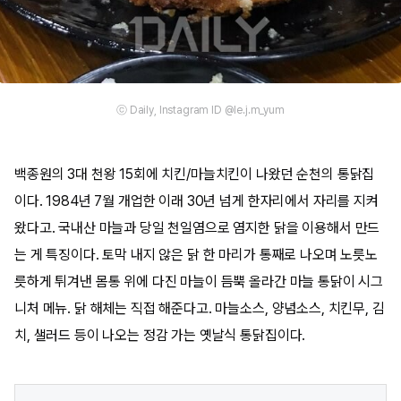
ⓒ Daily, Instagram ID @le.j.m_yum
백종원의 3대 천왕 15회에 치킨/마늘치킨이 나왔던 순천의 통닭집
이다. 1984년 7월 개업한 이래 30년 넘게 한자리에서 자리를 지켜
왔다고. 국내산 마늘과 당일 천일염으로 염지한 닭을 이용해서 만드
는 게 특징이다. 토막 내지 않은 닭 한 마리가 통째로 나오며 노릇노
릇하게 튀겨낸 몸통 위에 다진 마늘이 듬뿍 올라간 마늘 통닭이 시그
니처 메뉴. 닭 해체는 직접 해준다고. 마늘소스, 양념소스, 치킨무, 김
치, 샐러드 등이 나오는 정감 가는 옛날식 통닭집이다.​