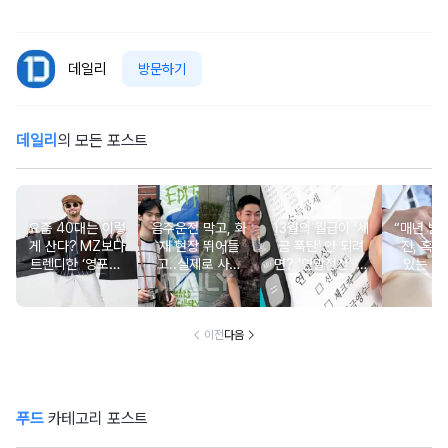
데일리
방문하기
데일리
의 모든 포스트
요즘 40대는 이렇
음주운전 막고, 화
13월의 월급이 '세
“매년 받
게 산다? MZ보다
재 현장 뛰어들
금 폭탄' 안 되려
진, 혹시
트렌디한 ‘영포티’
고..실제로 사람
면? '연말정산' 핵
있는 건
분석
구한 연예인 10
심 꿀팁 A to Z
요?” 10
이전
다음
푸드
카테고리 포스트