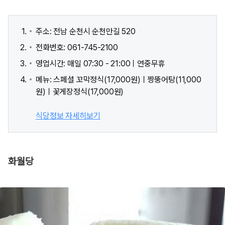
주소: 전남 순천시 순천만길 520
전화번호: 061-745-2100
영업시간: 매일 07:30 - 21:00ㅣ연중무휴
메뉴: 스페셜 꼬막정식(17,000원)ㅣ짱뚱어탕(11,000
원)ㅣ꽃게장정식(17,000원)
식당정보 자세히보기
화월당