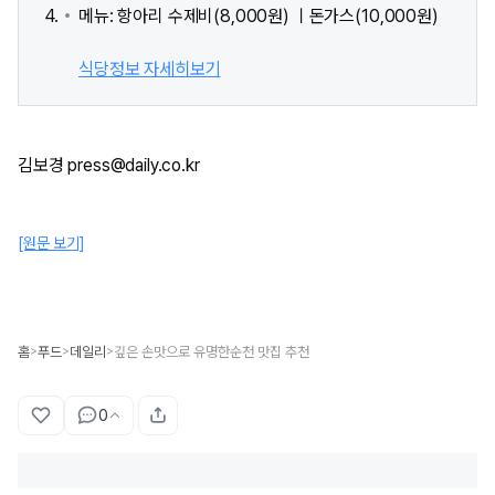
메뉴: 항아리 수제비(8,000원) ㅣ돈가스(10,000원)
식당정보 자세히보기
김보경 press@daily.co.kr
[원문 보기]
홈
푸드
데일리
깊은 손맛으로 유명한순천 맛집 추천
>
>
>
0