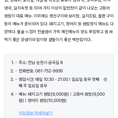
찜, 양배추, 호박잎, 케일 등 다양한 종류의 쌈과 국, 꼬막무침, 미역
냉국, 갈치속젓 등 10여 가지 이상의 밑반찬이 같이 나오는 고등어
쌈밥이 대표 메뉴. 이외에도 생선구이와 보리밥, 갈치조림, 돌판 구이
등의 메뉴가 준비되어 있다. 돼지고기, 정어리 등 쌈밥정식 메뉴도 다
양하다. 돌솥 느낌의 전골냄비 가득 메인메뉴의 양도 푸짐하고 쌈 싸
먹기 좋은 양념이라 밥이랑 곁들이기 좋은 백반집이다.
주소: 전남 순천시 금곡길 8
전화번호: 061-752-9936
영업시간: 매일 10:30 - 21:00ㅣ일요일 휴무 첫째ᆞ셋
째 주 일요일 휴무
메뉴: 돼지고기 쌈밥(9,000원)ㅣ고등어 쌈밥(9,000
원)ㅣ정어리 쌈밥(10,000원)
식당정보 자세히보기