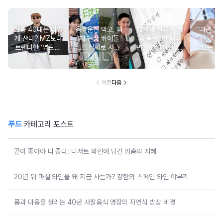
요즘 40대는 이렇
음주운전 막고, 화
13월의 월급이 '세
“매년 받
게 산다? MZ보다
재 현장 뛰어들
금 폭탄' 안 되려
진, 혹시
트렌디한 ‘영포티’
고..실제로 사람
면? '연말정산' 핵
있는 건
분석
구한 연예인 10
심 꿀팁 A to Z
요?” 10
이전
다음
푸드
카테고리 포스트
끝이 좋아야 다 좋다: 디저트 와인에 담긴 멈춤의 지혜
20년 뒤 마실 와인을 왜 지금 사는가? 강헌의 스페인 와인 야부리
몸과 마음을 살리는 40년 사찰음식 명장의 자연식 밥상 비결