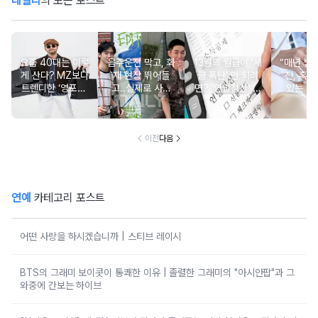
데일리
의 모든 포스트
요즘 40대는 이렇
음주운전 막고, 화
13월의 월급이 '세
“매년 받
게 산다? MZ보다
재 현장 뛰어들
금 폭탄' 안 되려
진, 혹시
트렌디한 ‘영포티’
고..실제로 사람
면? '연말정산' 핵
있는 건
분석
구한 연예인 10
심 꿀팁 A to Z
요?” 10
이전
다음
연예
카테고리 포스트
어떤 사랑을 하시겠습니까 | 스티브 레이시
BTS의 그래미 보이콧이 통쾌한 이유 | 졸렬한 그래미의 "아시안팝"과 그
와중에 간보는 하이브