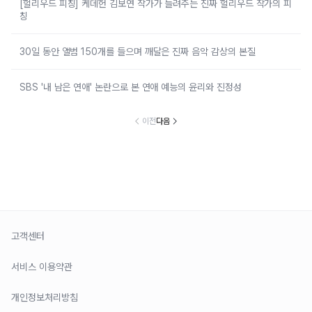
[헐리우드 피칭] 케데헌 김보연 작가가 들려주는 진짜 헐리우드 작가의 피
칭
30일 동안 앨범 150개를 들으며 깨달은 진짜 음악 감상의 본질
SBS '내 남은 연애' 논란으로 본 연애 예능의 윤리와 진정성
이전
다음
고객센터
서비스 이용약관
개인정보처리방침