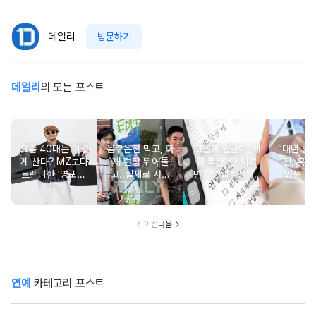
데일리
방문하기
데일리
의 모든 포스트
요즘 40대는 이렇
음주운전 막고, 화
13월의 월급이 '세
“매년 받
게 산다? MZ보다
재 현장 뛰어들
금 폭탄' 안 되려
진, 혹시
트렌디한 ‘영포티’
고..실제로 사람
면? '연말정산' 핵
있는 건
분석
구한 연예인 10
심 꿀팁 A to Z
요?” 10
이전
다음
연예
카테고리 포스트