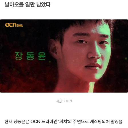
날아오를 일만 남았다
사진 : OCN
현재 장동윤은 OCN 드라마인 '써치'의 주연으로 캐스팅되어 촬영을