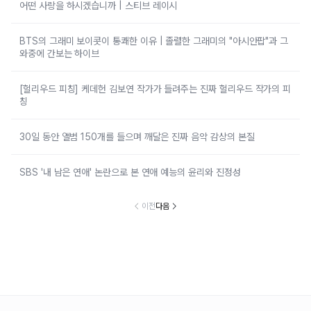
어떤 사랑을 하시겠습니까 | 스티브 레이시
BTS의 그래미 보이콧이 통쾌한 이유 | 졸렬한 그래미의 "아시안팝"과 그
와중에 간보는 하이브
[헐리우드 피칭] 케데헌 김보연 작가가 들려주는 진짜 헐리우드 작가의 피
칭
30일 동안 앨범 150개를 들으며 깨달은 진짜 음악 감상의 본질
SBS '내 남은 연애' 논란으로 본 연애 예능의 윤리와 진정성
이전
다음