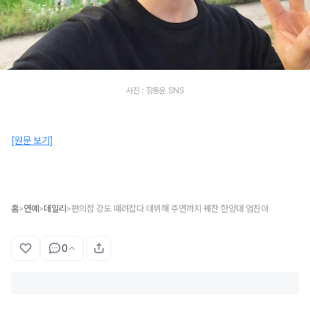
사진 : 장동윤 SNS
[원문 보기]
홈
연예
데일리
편의점 강도 때려잡다 데뷔해 주연까지 꿰찬 한양대 엄친아
>
>
>
0