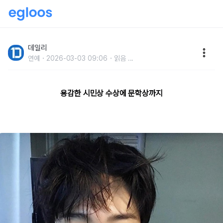
편의점 강도 때려잡다 데뷔해 주연까지 꿰찬 한양대 엄
친아
데일리
연예
2026-03-03 09:06
읽음
...
용감한 시민상 수상에 문학상까지