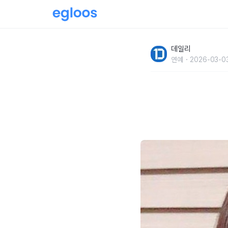
"언니, 저 마음에 안들죠?"물어봤다가 활동 접
데일리
연예
2026-03-0