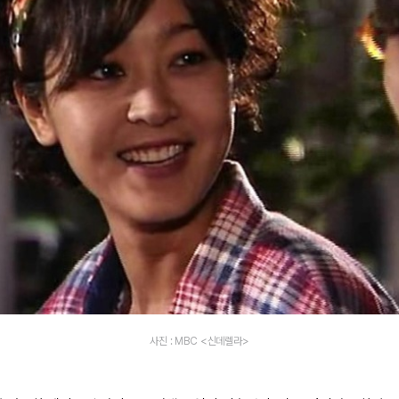
사진 : MBC <신데렐라>