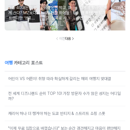
요즘 40대는 이렇
음주운전 막고, 화
13월의 월급이 '세
“매년 받
게 산다? MZ보다
재 현장 뛰어들
금 폭탄' 안 되려
진, 혹시
트렌디한 ‘영포티’
고..실제로 사람
면? '연말정산' 핵
있는 건
분석
구한 연예인 10
심 꿀팁 A to Z
요?” 10
이전
다음
여행
카테고리 포스트
어린이 VS 어른이! 취향 따라 확실하게 갈리는 해외 여행지 맞대결
전 세계 디즈니랜드 순위 TOP 10! 가장 방문자 수가 많은 성지는 어디일
까?
캐리어 하나 더 챙겨야 하는 도쿄 빈티지 & 스트리트 쇼핑 스폿
"이제 무료 입장으로 바꼈습니다" 보는 순간 경건해지고 마음이 편안해지