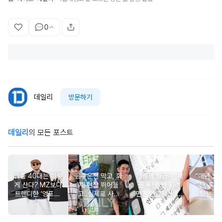
0
데일리
방문하기
데일리
의 모든 포스트
요즘 40대는 이렇
음주운전 막고, 화
13월의 월급이 '세
“매년 받
게 산다? MZ보다
재 현장 뛰어들
금 폭탄' 안 되려
진, 혹시
트렌디한 ‘영포티’
고..실제로 사람
면? '연말정산' 핵
있는 건
분석
구한 연예인 10
심 꿀팁 A to Z
요?” 10