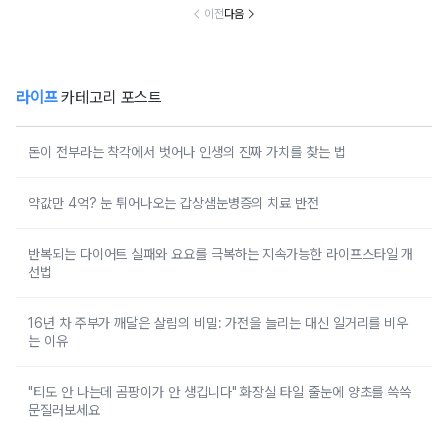
이전
다음
라이프
카테고리 포스트
돈이 전부라는 착각에서 벗어나 인생의 진짜 가치를 찾는 법
약값만 4억? 눈 튀어나오는 갑상샘눈병증의 치료 반전
반복되는 다이어트 실패와 요요를 극복하는 지속가능한 라이프스타일 개
선법
16년 차 주부가 깨달은 살림의 비밀: 가전을 늘리는 대신 일거리를 비우
는 이유
"티도 안 나는데 곰팡이가 안 생깁니다" 화장실 타일 줄눈에 양초를 쓱쓱
문질러보세요