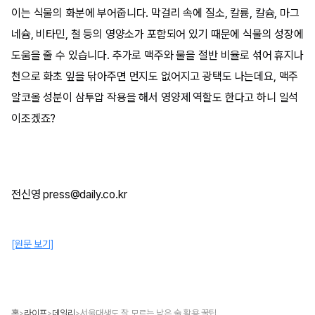
이는 식물의 화분에 부어줍니다. 막걸리 속에 질소, 칼륨, 칼슘, 마그
네슘, 비타민, 철 등의 영양소가 포함되어 있기 때문에 식물의 성장에
도움을 줄 수 있습니다. 추가로 맥주와 물을 절반 비율로 섞어 휴지나
천으로 화초 잎을 닦아주면 먼지도 없어지고 광택도 나는데요, 맥주
알코올 성분이 삼투압 작용을 해서 영양제 역할도 한다고 하니 일석
이조겠죠?
전신영 press@daily.co.kr
[원문 보기]
홈
라이프
데일리
서울대생도 잘 모르는 남은 술 활용 꿀팁
>
>
>