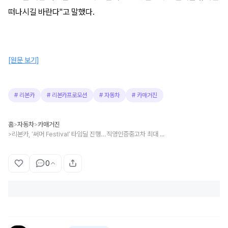
떠나시길 바란다"고 말했다.
[원문 보기]
#
리본카
#
리본카프로모션
#
자동차
#
카매거진
홈
자동차
카매거진
>
>
리본카, ‘써머 Festival’ 타임딜 진행…직영인증중고차 최대 350만원 할인
>
0