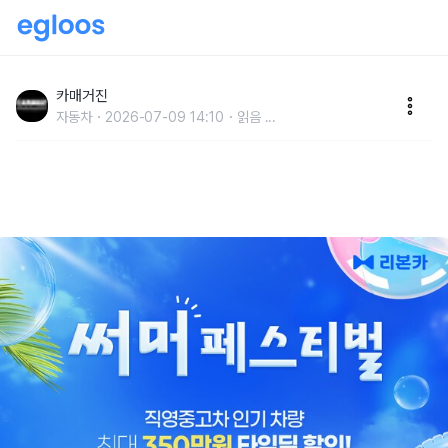
리본카, ‘써머 Festival’ 타임딜 진행…직영인증중고차
최대 350만원 할인
카매거진
자동차
2026-07-09 14:10
읽음
...