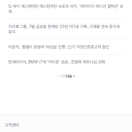
Q 바이 애스턴마틴·애스턴마틴 뉴포트 비치, ‘헤리티지 에디션 컬렉션’ 공
개
지리車그룹, 7월 글로벌 판매량 25만 161대 기록…5개월 연속 증가세
유지
리본카, ‘팔월이 왔썸머’ 타임딜 진행…인기 직영인증중고차 할인
한국타이어, BMW i7에 '아이온' 공급…전동화 파트너십 강화
이전
다음
고객센터