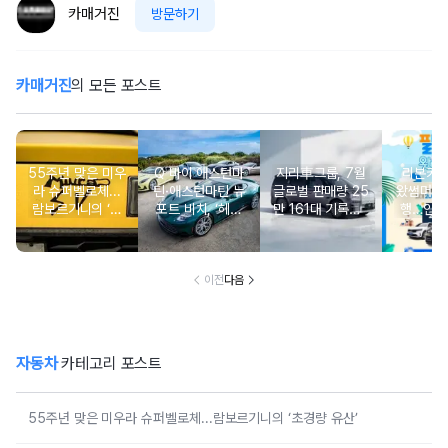
카매거진
방문하기
카매거진
의 모든 포스트
55주년 맞은 미우
Q 바이 애스턴마
지리車그룹, 7월
리본카, 
라 슈퍼벨로체...
틴·애스턴마틴 뉴
글로벌 판매량 25
왔썸머’ 
람보르기니의 ‘초
포트 비치, ‘헤리
만 161대 기록…5
행…인기
경량 유산’
티지 에디션 컬렉
개월 연속 증가세
증중고
션’ 공개
유지
이전
다음
자동차
카테고리 포스트
55주년 맞은 미우라 슈퍼벨로체...람보르기니의 ‘초경량 유산’