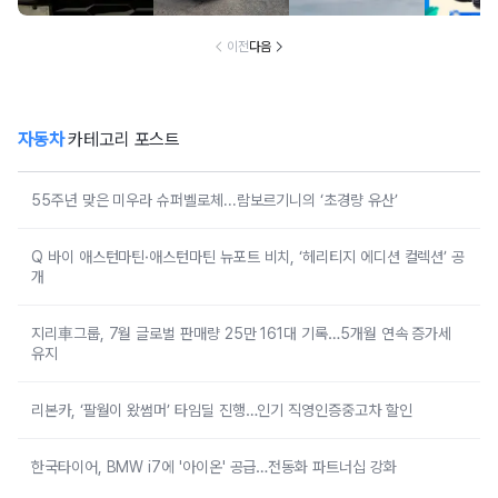
션’ 공개
유지
이전
다음
자동차
카테고리 포스트
55주년 맞은 미우라 슈퍼벨로체...람보르기니의 ‘초경량 유산’
Q 바이 애스턴마틴·애스턴마틴 뉴포트 비치, ‘헤리티지 에디션 컬렉션’ 공
개
지리車그룹, 7월 글로벌 판매량 25만 161대 기록…5개월 연속 증가세
유지
리본카, ‘팔월이 왔썸머’ 타임딜 진행…인기 직영인증중고차 할인
한국타이어, BMW i7에 '아이온' 공급…전동화 파트너십 강화