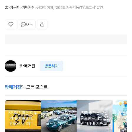
홈
자동차
카매거진
금호타이어, ‘2026 지속가능경영보고서’ 발간
>
>
>
0
카매거진
방문하기
카매거진
의 모든 포스트
55주년 맞은 미우
Q 바이 애스턴마
지리車그룹, 7월
리본카, 
라 슈퍼벨로체...
틴·애스턴마틴 뉴
글로벌 판매량 25
왔썸머’ 
람보르기니의 ‘초
포트 비치, ‘헤리
만 161대 기록…5
행…인기
경량 유산’
티지 에디션 컬렉
개월 연속 증가세
증중고