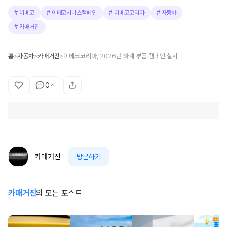
#
이베코
#
이베코서비스캠페인
#
이베코코리아
#
자동차
#
카매거진
홈
자동차
카매거진
이베코코리아, 2026년 하계 부품 캠페인 실시
>
>
>
0
카매거진
방문하기
카매거진
의 모든 포스트