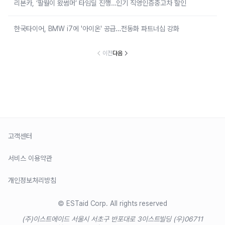
리본카, ‘팔월이 왔썸머’ 타임딜 진행…인기 직영인증중고차 할인
한국타이어, BMW i7에 '아이온' 공급…전동화 파트너십 강화
이전
다음
고객센터
서비스 이용약관
개인정보처리방침
© ESTaid Corp. All rights reserved
(주)이스트에이드 서울시 서초구 반포대로 3
이스트빌딩 (우)06711