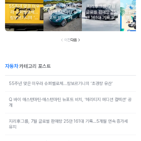
55주년 맞은 미우
Q 바이 애스턴마
지리車그룹, 7월
리본카, 
라 슈퍼벨로체...
틴·애스턴마틴 뉴
글로벌 판매량 25
왔썸머’ 
람보르기니의 ‘초
포트 비치, ‘헤리
만 161대 기록…5
행…인기
경량 유산’
티지 에디션 컬렉
개월 연속 증가세
증중고
션’ 공개
유지
이전
다음
자동차
카테고리 포스트
55주년 맞은 미우라 슈퍼벨로체...람보르기니의 ‘초경량 유산’
Q 바이 애스턴마틴·애스턴마틴 뉴포트 비치, ‘헤리티지 에디션 컬렉션’ 공
개
지리車그룹, 7월 글로벌 판매량 25만 161대 기록…5개월 연속 증가세
유지