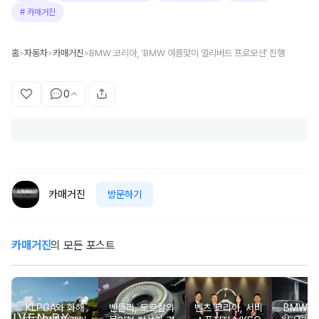
#
카매거진
홈
자동차
카매거진
BMW 코리아, ‘BMW 여름맞이 얼리버드 프로모션’ 진행
>
>
>
0
카매거진
방문하기
카매거진
의 모든 포스트
KLPGA와 화해
벤틀리, 토르칼의
벤츠 코리아, 서비
BMW 코