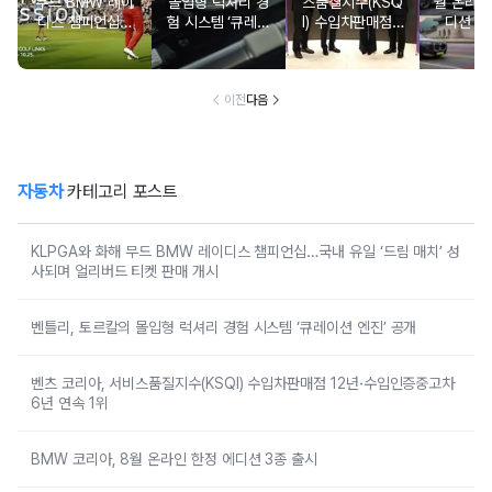
무드 BMW 레이
몰입형 럭셔리 경
스품질지수(KSQ
월 온라인
디스 챔피언십…
험 시스템 ‘큐레이
I) 수입차판매점 1
디션 3
국내 유일 ‘드림
션 엔진’ 공개
2년·수입인증중고
매치’ 성사되며 얼
차 6년 연속 1위
리버드 티켓 판매
개시
이전
다음
자동차
카테고리 포스트
KLPGA와 화해 무드 BMW 레이디스 챔피언십…국내 유일 ‘드림 매치’ 성
사되며 얼리버드 티켓 판매 개시
벤틀리, 토르칼의 몰입형 럭셔리 경험 시스템 ‘큐레이션 엔진’ 공개
벤츠 코리아, 서비스품질지수(KSQI) 수입차판매점 12년·수입인증중고차
6년 연속 1위
BMW 코리아, 8월 온라인 한정 에디션 3종 출시