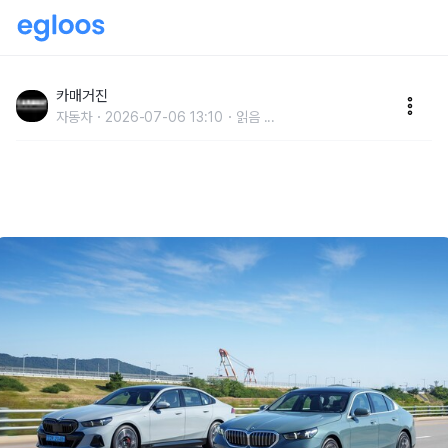
BMW 코리아, ‘BMW 여름맞이 얼리버드 프로모션’ 진
행
카매거진
자동차
2026-07-06 13:10
읽음
...