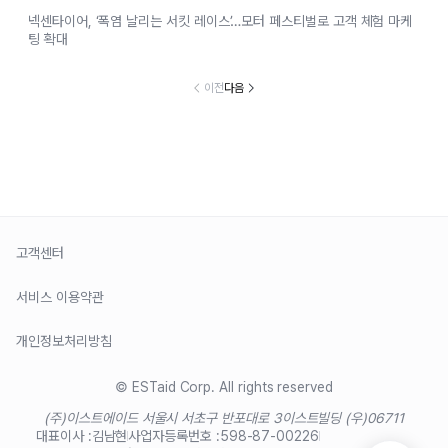
넥센타이어, ‘폭염 날리는 서킷 레이스’…모터 페스티벌로 고객 체험 마케
팅 확대
이전
다음
고객센터
서비스 이용약관
개인정보처리방침
© ESTaid Corp. All rights reserved
(주)이스트에이드 서울시 서초구 반포대로 3
이스트빌딩 (우)06711
대표이사 :
김남현
사업자등록번호 :
598-87-00226