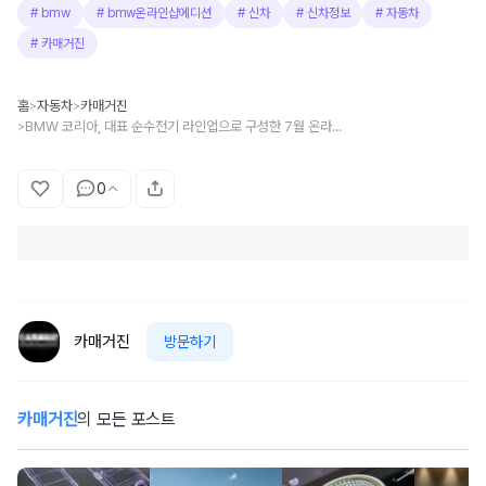
#
bmw
#
bmw온라인샵에디션
#
신차
#
신차정보
#
자동차
#
카매거진
홈
자동차
카매거진
>
>
BMW 코리아, 대표 순수전기 라인업으로 구성한 7월 온라인 한정 에디션 3종 출시
>
0
카매거진
방문하기
카매거진
의 모든 포스트