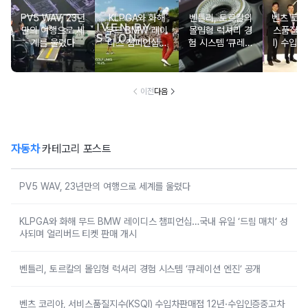
PV5 WAV, 23년
KLPGA와 화해
벤틀리, 토르칼의
벤츠 코리
만의 여행으로 세
무드 BMW 레이
몰입형 럭셔리 경
스품질지
계를 울렸다
디스 챔피언십…
험 시스템 ‘큐레이
I) 수입차
국내 유일 ‘드림
션 엔진’ 공개
2년·수
매치’ 성사되며 얼
차 6년 
리버드 티켓 판매
개시
이전
다음
자동차
카테고리 포스트
PV5 WAV, 23년만의 여행으로 세계를 울렸다
KLPGA와 화해 무드 BMW 레이디스 챔피언십…국내 유일 ‘드림 매치’ 성
사되며 얼리버드 티켓 판매 개시
벤틀리, 토르칼의 몰입형 럭셔리 경험 시스템 ‘큐레이션 엔진’ 공개
벤츠 코리아, 서비스품질지수(KSQI) 수입차판매점 12년·수입인증중고차