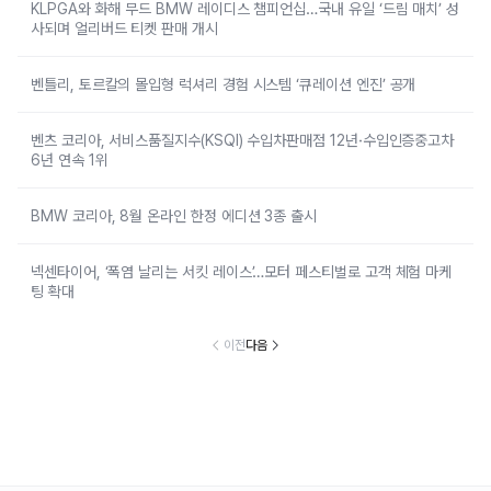
KLPGA와 화해 무드 BMW 레이디스 챔피언십…국내 유일 ‘드림 매치’ 성
사되며 얼리버드 티켓 판매 개시
벤틀리, 토르칼의 몰입형 럭셔리 경험 시스템 ‘큐레이션 엔진’ 공개
벤츠 코리아, 서비스품질지수(KSQI) 수입차판매점 12년·수입인증중고차
6년 연속 1위
BMW 코리아, 8월 온라인 한정 에디션 3종 출시
넥센타이어, ‘폭염 날리는 서킷 레이스’…모터 페스티벌로 고객 체험 마케
팅 확대
이전
다음