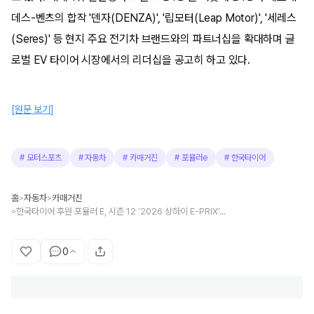
데스-벤츠의 합작 '덴자(DENZA)', '립모터(Leap Motor)', '세레스
(Seres)' 등 현지 주요 전기차 브랜드와의 파트너십을 확대하며 글
로벌 EV 타이어 시장에서의 리더십을 공고히 하고 있다.
[원문 보기]
#
모터스포츠
#
자동차
#
카매거진
#
포뮬러e
#
한국타이어
홈
자동차
카매거진
>
>
한국타이어 후원 포뮬러 E, 시즌 12 ‘2026 상하이 E-PRIX’ 성료
>
0