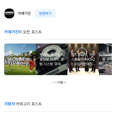
카매거진
방문하기
카매거진
의 모든 포스트
KLPGA와 화해
벤틀리, 토르칼의
벤츠 코리아, 서비
BMW 코
무드 BMW 레이
몰입형 럭셔리 경
스품질지수(KSQ
월 온라인
디스 챔피언십…
험 시스템 ‘큐레이
I) 수입차판매점 1
디션 3
국내 유일 ‘드림
션 엔진’ 공개
2년·수입인증중고
매치’ 성사되며 얼
차 6년 연속 1위
리버드 티켓 판매
개시
이전
다음
자동차
카테고리 포스트