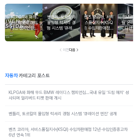
KLPGA와 화해
벤틀리, 토르칼의
벤츠 코리아, 서비
BMW 코
무드 BMW 레이
몰입형 럭셔리 경
스품질지수(KSQ
월 온라인
디스 챔피언십…
험 시스템 ‘큐레이
I) 수입차판매점 1
디션 3
국내 유일 ‘드림
션 엔진’ 공개
2년·수입인증중고
매치’ 성사되며 얼
차 6년 연속 1위
리버드 티켓 판매
개시
이전
다음
자동차
카테고리 포스트
KLPGA와 화해 무드 BMW 레이디스 챔피언십…국내 유일 ‘드림 매치’ 성
사되며 얼리버드 티켓 판매 개시
벤틀리, 토르칼의 몰입형 럭셔리 경험 시스템 ‘큐레이션 엔진’ 공개
벤츠 코리아, 서비스품질지수(KSQI) 수입차판매점 12년·수입인증중고차
6년 연속 1위