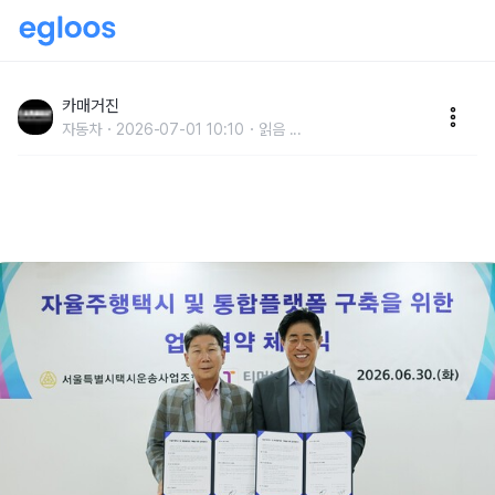
티머니모빌리티-서울택시운송사업조합, 자율주행택시
MOU 체결…미래 대비 전략적 협력 펼친다
카매거진
자동차
2026-07-01 10:10
읽음
...