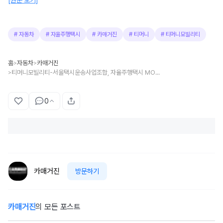
[원문 보기]
#
자동차
#
자율주행택시
#
카매거진
#
티머니
#
티머니모빌리티
홈
자동차
카매거진
>
>
티머니모빌리티-서울택시운송사업조합, 자율주행택시 MOU 체결…미래 대비 전략적 협력 펼친다
>
0
카매거진
방문하기
카매거진
의 모든 포스트