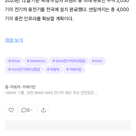
2025년 12월 기준 국내 수입차 브랜드 중 최대 규모인 누적 3,030
기의 전기차 충전기를 전국에 설치 완료했다. 연말까지는 총 4,000
기의 충전 인프라를 확보할 계획이다.
[원문 보기]
#
bmw
#
bmwmini
#
bmw전기차무상점검
#
mini
#
mini전기차무상점검
#
자동차
#
카매거진
홈
자동차
카매거진
>
>
BMW 그룹, ‘모든 BMW·MINI 전기차 대상’ 무상 안전점검 캠페인 실시
>
0