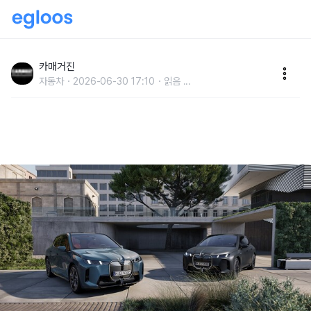
BMW 그룹, ‘모든 BMW·MINI 전기차 대상’ 무상 안전
점검 캠페인 실시
카매거진
자동차
2026-06-30 17:10
읽음
...