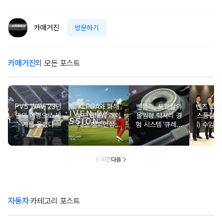
카매거진
방문하기
카매거진
의 모든 포스트
PV5 WAV, 23년
KLPGA와 화해
벤틀리, 토르칼의
벤츠 코리
만의 여행으로 세
무드 BMW 레이
몰입형 럭셔리 경
스품질지
계를 울렸다
디스 챔피언십…
험 시스템 ‘큐레이
I) 수입차
국내 유일 ‘드림
션 엔진’ 공개
2년·수
매치’ 성사되며 얼
차 6년 
리버드 티켓 판매
개시
이전
다음
자동차
카테고리 포스트