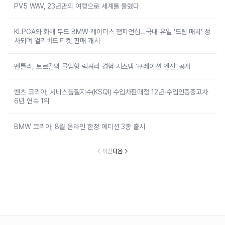
PV5 WAV, 23년만의 여행으로 세계를 울렸다
KLPGA와 화해 무드 BMW 레이디스 챔피언십…국내 유일 ‘드림 매치’ 성
사되며 얼리버드 티켓 판매 개시
벤틀리, 토르칼의 몰입형 럭셔리 경험 시스템 ‘큐레이션 엔진’ 공개
벤츠 코리아, 서비스품질지수(KSQI) 수입차판매점 12년·수입인증중고차
6년 연속 1위
BMW 코리아, 8월 온라인 한정 에디션 3종 출시
이전
다음