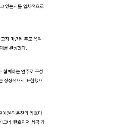
지고 있는지를 입체적으로
기고자 마련된 추모 음악
무대를 완성했다.
가 함께하는 연주로 구성
정을 상징적으로 표현했으
 선우예권·임윤찬의 라흐마
 바그너 ‘탄호이저 서곡’과