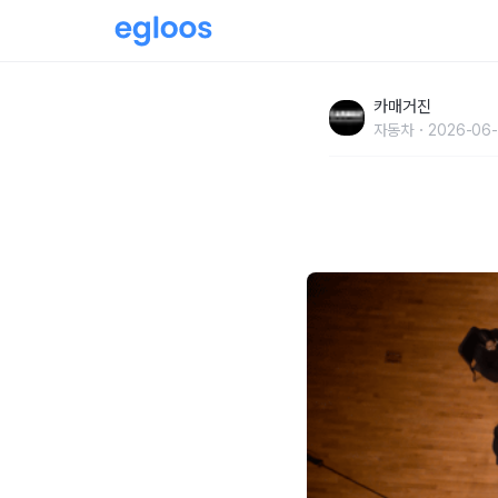
아산 정주영 서거 25주기…CNN 통해 추모 
카매거진
자동차
2026-06-