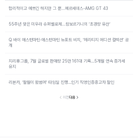
합리적이고 예쁘긴 하지만 그 뿐...메르세데스-AMG GT 43
55주년 맞은 미우라 슈퍼벨로체...람보르기니의 ‘초경량 유산’
Q 바이 애스턴마틴·애스턴마틴 뉴포트 비치, ‘헤리티지 에디션 컬렉션’ 공
개
지리車그룹, 7월 글로벌 판매량 25만 161대 기록…5개월 연속 증가세
유지
리본카, ‘팔월이 왔썸머’ 타임딜 진행…인기 직영인증중고차 할인
이전
다음