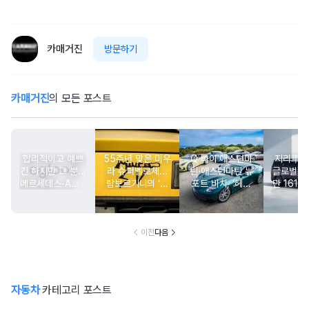
카매거진
방문하기
카매거진
의 모든 포스트
합리적이고 예쁘
55주년 맞은 미우
Q 바이 애스턴마
지리車그
긴 하지만 그 뿐...
라 슈퍼벨로체...
틴·애스턴마틴 뉴
글로벌 판
메르세데스-AMG
람보르기니의 ‘초
포트 비치, ‘헤리
만 161대
GT 43
경량 유산’
티지 에디션 컬렉
개월 연
션’ 공개
유
이전
다음
자동차
카테고리 포스트