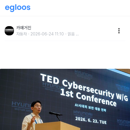
현대차·기아, 한미일 경제대화 내 ‘사이버보안 워킹그룹’
출범
카매거진
자동차
2026-06-24 11:10
읽음
...