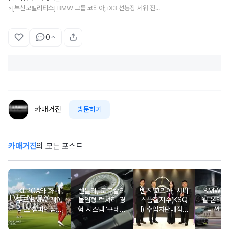
[부산모빌리티쇼] BMW 그룹 코리아, iX3 선봉장 세워 전동화·퍼포먼스 강조한다
>
0
카매거진
방문하기
카매거진
의 모든 포스트
KLPGA와 화해
벤틀리, 토르칼의
벤츠 코리아, 서비
BMW 코
무드 BMW 레이
몰입형 럭셔리 경
스품질지수(KSQ
월 온라인
디스 챔피언십…
험 시스템 ‘큐레이
I) 수입차판매점 1
디션 3
국내 유일 ‘드림
션 엔진’ 공개
2년·수입인증중고
매치’ 성사되며 얼
차 6년 연속 1위