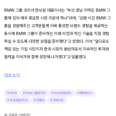
BMW 그룹 코리아 한상윤 대표이사는 “부산∙경남 지역은 BMW 그
룹에 있어 매우 중요한 시장 가운데 하나”라며, “오랜 시간 BMW 그
룹을 성원해주신 고객분들께 더욱 풍성한 브랜드 경험을 제공하는
동시에 BMW 그룹이 준비하는 미래 비전과 혁신 기술을 직접 경험
하실 수 있도록 다양한 모델을 준비했다”고 밝혔다. 이어 “앞으로도
책임 있는 기업 시민이자 한국 시장의 동반자로서 지속적인 투자와
협력을 이어가며 함께 성장해 나가겠다”고 덧붙였다.
[원문 보기]
#
bmw
#
bmw그룹코리아
#
bmw모토라드
#
BMW미니
#
부산모빌리티쇼
#
자동차
#
카매거진
홈
자동차
카매거진
>
>