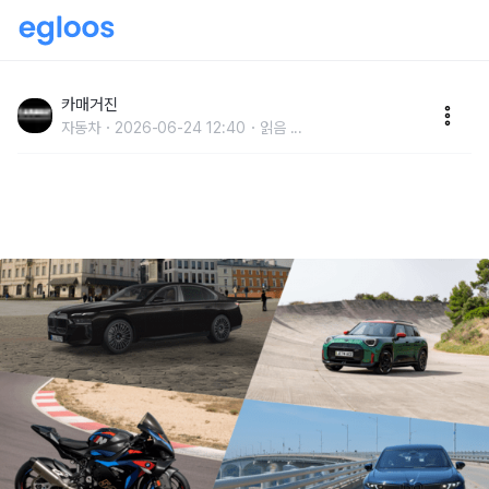
[부산모빌리티쇼] BMW 그룹 코리아, iX3 선봉장 세워
전동화·퍼포먼스 강조한다
카매거진
자동차
2026-06-24 12:40
읽음
...