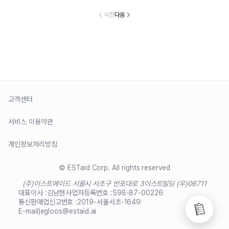
이전
다음
고객센터
서비스 이용약관
개인정보처리방침
© ESTaid Corp. All rights reserved
(주)이스트에이드 서울시 서초구 반포대로 3
이스트빌딩 (우)06711
대표이사 :
김남현
사업자등록번호 :
598-87-00226
통신판매업신고번호 :
2019-서울서초-1649
E-mail)
egloos@estaid.ai