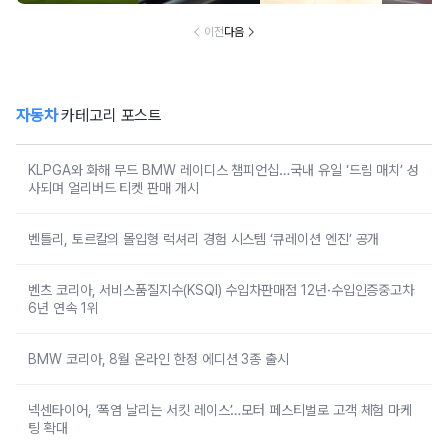
리버드 티켓 판매
개시
이전
다음
자동차
카테고리 포스트
KLPGA와 화해 무드 BMW 레이디스 챔피언십…국내 유일 ‘드림 매치’ 성
사되며 얼리버드 티켓 판매 개시
벤틀리, 토르칼의 몰입형 럭셔리 경험 시스템 ‘큐레이션 엔진’ 공개
벤츠 코리아, 서비스품질지수(KSQI) 수입차판매점 12년·수입인증중고차
6년 연속 1위
BMW 코리아, 8월 온라인 한정 에디션 3종 출시
넥센타이어, ‘폭염 날리는 서킷 레이스’…모터 페스티벌로 고객 체험 마케
팅 확대