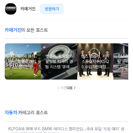
카매거진
방문하기
카매거진
의 모든 포스트
KLPGA와 화해
벤틀리, 토르칼의
벤츠 코리아, 서비
BMW 코
무드 BMW 레이
몰입형 럭셔리 경
스품질지수(KSQ
월 온라인
디스 챔피언십…
험 시스템 ‘큐레이
I) 수입차판매점 1
디션 3
국내 유일 ‘드림
션 엔진’ 공개
2년·수입인증중고
매치’ 성사되며 얼
차 6년 연속 1위
리버드 티켓 판매
개시
이전
다음
자동차
카테고리 포스트
KLPGA와 화해 무드 BMW 레이디스 챔피언십…국내 유일 ‘드림 매치’ 성