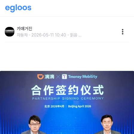
中 관광객 집중 공략…티머니모빌리티, 디디추싱 손 잡
고 택시호출 연계 서비스 오픈
카매거진
자동차
2026-05-11 10:40
읽음
...