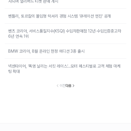
사되며 얼리버드 티켓 판매 개시
벤틀리, 토르칼의 몰입형 럭셔리 경험 시스템 ‘큐레이션 엔진’ 공개
벤츠 코리아, 서비스품질지수(KSQI) 수입차판매점 12년·수입인증중고차
6년 연속 1위
BMW 코리아, 8월 온라인 한정 에디션 3종 출시
넥센타이어, ‘폭염 날리는 서킷 레이스’…모터 페스티벌로 고객 체험 마케
팅 확대
이전
다음