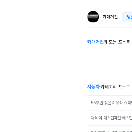
카매거진
방
카매거진
의 모든 포스트
55주년 맞은 미우
Q
라 슈퍼벨로체...
틴
람보르기니의 ‘초
포
경량 유산’
티
자동차
카테고리 포스트
55주년 맞은 미우라 슈퍼
Q 바이 애스턴마틴·애스턴