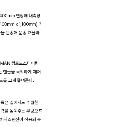
로 400mm 연장해 내측장
0mm x 1,100mm) 기
물을 운송해 운송 효율과
 'MAN 컴포트스티어링
서는 핸들을 묵직하게 제어
도를 크게 줄여준다.
 좁은 길에서도 수월한
접지력을 높여주는 무빙오프
 에어서스펜션이 적용돼 충