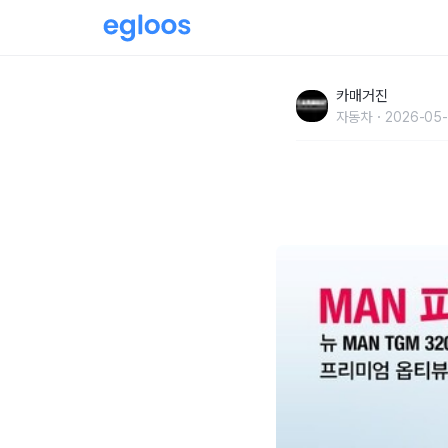
만트럭버스코리아, 'MAN 파워로드 시승 행사'
카매거진
자동차
2026-05-