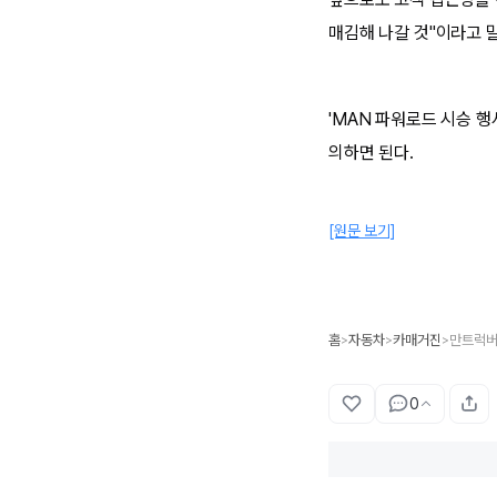
매김해 나갈 것"이라고 
'MAN 파워로드 시승 
의하면 된다.
[원문 보기]
홈
자동차
카매거진
만트럭버
>
>
>
0