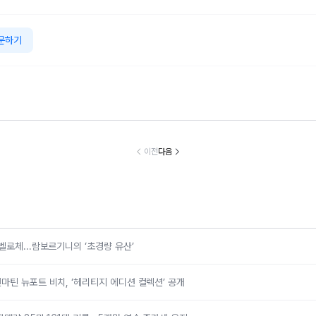
문하기
 바이 애스턴마
지리車그룹, 7월
리본카, ‘팔월이
한국타이어, 
·애스턴마틴 뉴
글로벌 판매량 25
왔썸머’ 타임딜 진
W i7에 '아이
트 비치, ‘헤리
만 161대 기록…5
행…인기 직영인
공급…전동화 
이전
다음
지 에디션 컬렉
개월 연속 증가세
증중고차 할인
트너십 강화
션’ 공개
유지
벨로체...람보르기니의 ‘초경량 유산’
마틴 뉴포트 비치, ‘헤리티지 에디션 컬렉션’ 공개