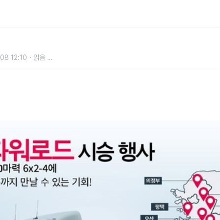
 개최
08 12:10
읽음
...