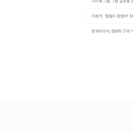
지리車그룹, 7월 글로벌 
리본카, ‘팔월이 왔썸머’
한국타이어, BMW i7에