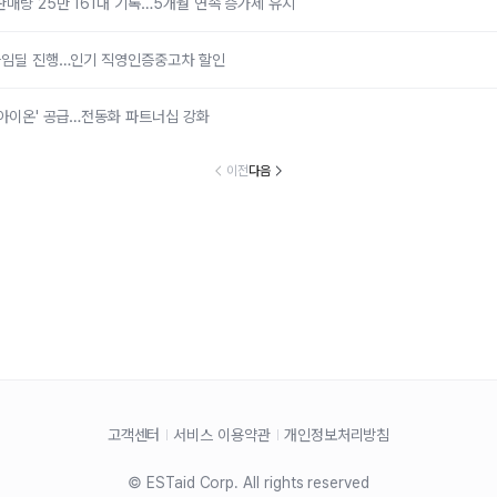
판매량 25만 161대 기록…5개월 연속 증가세 유지
 타임딜 진행…인기 직영인증중고차 할인
 '아이온' 공급…전동화 파트너십 강화
이전
다음
고객센터
서비스 이용약관
개인정보처리방침
© ESTaid Corp. All rights reserved