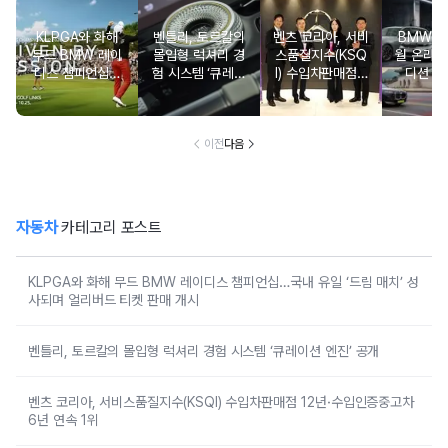
KLPGA와 화해
벤틀리, 토르칼의
벤츠 코리아, 서비
BMW 코
무드 BMW 레이
몰입형 럭셔리 경
스품질지수(KSQ
월 온라인
디스 챔피언십…
험 시스템 ‘큐레이
I) 수입차판매점 1
디션 3
국내 유일 ‘드림
션 엔진’ 공개
2년·수입인증중고
매치’ 성사되며 얼
차 6년 연속 1위
리버드 티켓 판매
개시
이전
다음
자동차
카테고리 포스트
KLPGA와 화해 무드 BMW 레이디스 챔피언십…국내 유일 ‘드림 매치’ 성
사되며 얼리버드 티켓 판매 개시
벤틀리, 토르칼의 몰입형 럭셔리 경험 시스템 ‘큐레이션 엔진’ 공개
벤츠 코리아, 서비스품질지수(KSQI) 수입차판매점 12년·수입인증중고차
6년 연속 1위