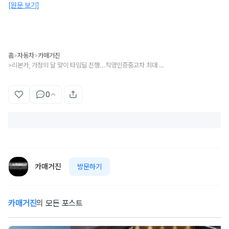
[원문 보기]
홈
자동차
카매거진
>
>
리본카, 가정의 달 맞이 타임딜 진행…직영인증중고차 최대 340만원 할인
>
0
카매거진
방문하기
카매거진
의 모든 포스트