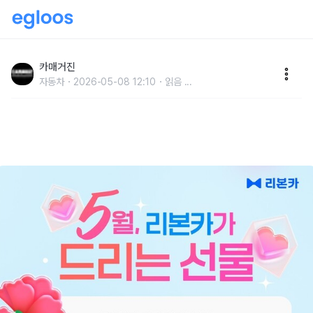
리본카, 가정의 달 맞이 타임딜 진행…직영인증중고차
최대 340만원 할인
카매거진
자동차
2026-05-08 12:10
읽음
...