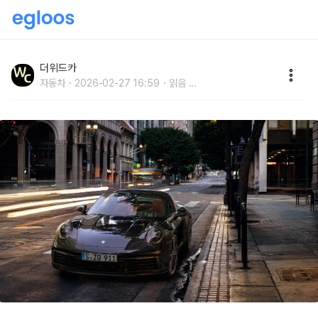
“국민 첫사랑이 선택한 자동차”…수지가 선택한 슈퍼카
의 엄청난 가격
더위드카
자동차
2026-02-27 16:59
읽음
...