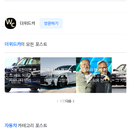
더위드카
방문하기
더위드카
의 모든 포스트
"연봉 4천이면 벤
"제네시스 뺨치는
"깐부라 한 게 어
“쏘나타
츠 사도 되죠?"…
데 연비는 2
제 같은데"…엔비
변한다고
커뮤니티 난리 난
배?"...잔고장까지
디아 소식에 현대
그 시절 
'현실적 수입차' 보
없는 신차에 '이럴
차 '초위기 상황'
고 소식에
니
수가'
오너들 
이전
다음
자동차
카테고리 포스트