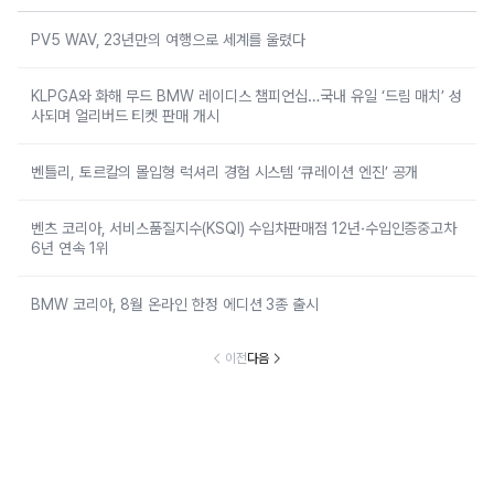
PV5 WAV, 23년만의 여행으로 세계를 울렸다
KLPGA와 화해 무드 BMW 레이디스 챔피언십…국내 유일 ‘드림 매치’ 성
사되며 얼리버드 티켓 판매 개시
벤틀리, 토르칼의 몰입형 럭셔리 경험 시스템 ‘큐레이션 엔진’ 공개
벤츠 코리아, 서비스품질지수(KSQI) 수입차판매점 12년·수입인증중고차
6년 연속 1위
BMW 코리아, 8월 온라인 한정 에디션 3종 출시
이전
다음