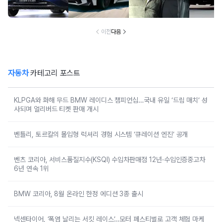
'현실적 수입차' 보
없는 신차에 '이럴
차 '초위기 상황'
고 소식에
니
수가'
오너들 
이전
다음
자동차
카테고리 포스트
KLPGA와 화해 무드 BMW 레이디스 챔피언십…국내 유일 ‘드림 매치’ 성
사되며 얼리버드 티켓 판매 개시
벤틀리, 토르칼의 몰입형 럭셔리 경험 시스템 ‘큐레이션 엔진’ 공개
벤츠 코리아, 서비스품질지수(KSQI) 수입차판매점 12년·수입인증중고차
6년 연속 1위
BMW 코리아, 8월 온라인 한정 에디션 3종 출시
넥센타이어, ‘폭염 날리는 서킷 레이스’…모터 페스티벌로 고객 체험 마케