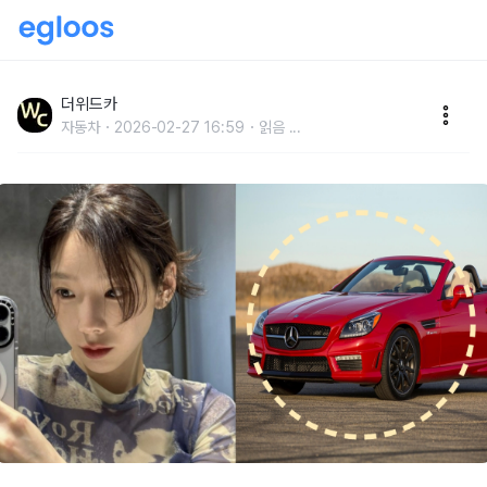
“슈퍼카만 2대?” 소녀시대 태연이 보유한 자동차의 엄청
난 가격
더위드카
자동차
2026-02-27 16:59
읽음
...