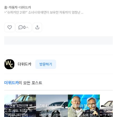
홈
자동차
더위드카
>
>
“슈퍼카만 2대?” 소녀시대 태연이 보유한 자동차의 엄청난 가격
>
0
더위드카
방문하기
더위드카
의 모든 포스트
"연봉 4천이면 벤
"제네시스 뺨치는
"깐부라 한 게 어
“쏘나타
츠 사도 되죠?"…
데 연비는 2
제 같은데"…엔비
변한다고
커뮤니티 난리 난
배?"...잔고장까지
디아 소식에 현대
그 시절 