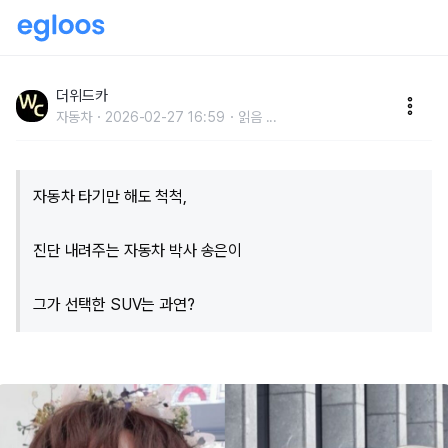
“카센터집 딸이라서 다르네”..반전매력 송은이, 자동차
조기교육 제대로 받은 그녀의 자동차는? - 위드카뉴스
더위드카
자동차
2026-02-27 16:59
읽음
...
자동차 타기만 해도 척척,
진단 내려주는 자동차 박사 송은이
그가 선택한 SUV는 과연?