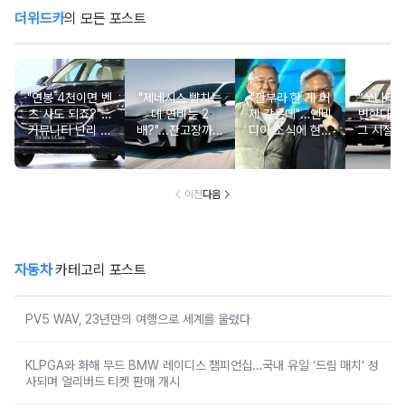
더위드카
의 모든 포스트
"연봉 4천이면 벤
"제네시스 뺨치는
"깐부라 한 게 어
“쏘나타
츠 사도 되죠?"…
데 연비는 2
제 같은데"…엔비
변한다고
커뮤니티 난리 난
배?"...잔고장까지
디아 소식에 현대
그 시절 
'현실적 수입차' 보
없는 신차에 '이럴
차 '초위기 상황'
고 소식에
니
수가'
오너들 
이전
다음
자동차
카테고리 포스트
PV5 WAV, 23년만의 여행으로 세계를 울렸다
KLPGA와 화해 무드 BMW 레이디스 챔피언십…국내 유일 ‘드림 매치’ 성
사되며 얼리버드 티켓 판매 개시