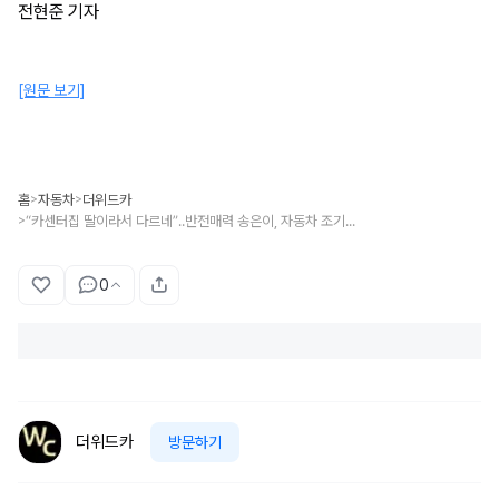
전현준 기자
[원문 보기]
홈
자동차
더위드카
>
>
“카센터집 딸이라서 다르네”..반전매력 송은이, 자동차 조기교육 제대로 받은 그녀의 자동차는? - 위드카뉴스
>
0
더위드카
방문하기