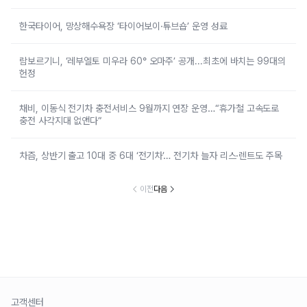
한국타이어, 망상해수욕장 ‘타이어보이·튜브숍’ 운영 성료
람보르기니, ‘레부엘토 미우라 60° 오마주’ 공개...최초에 바치는 99대의
헌정
채비, 이동식 전기차 충전서비스 9월까지 연장 운영…“휴가철 고속도로
충전 사각지대 없앤다”
차즘, 상반기 출고 10대 중 6대 ‘전기차’… 전기차 늘자 리스·렌트도 주목
이전
다음
고객센터