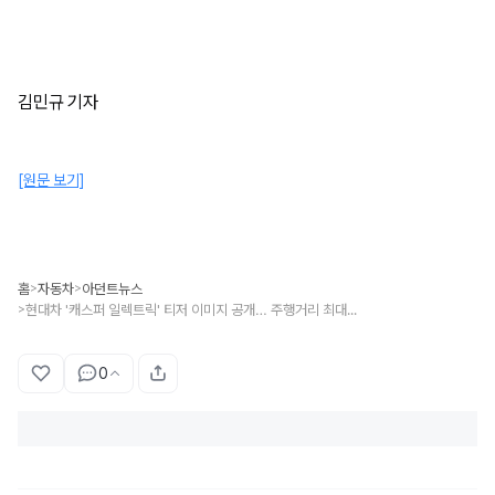
김민규 기자
[원문 보기]
홈
자동차
아던트뉴스
>
>
현대차 '캐스퍼 일렉트릭' 티저 이미지 공개… 주행거리 최대 315km
>
0