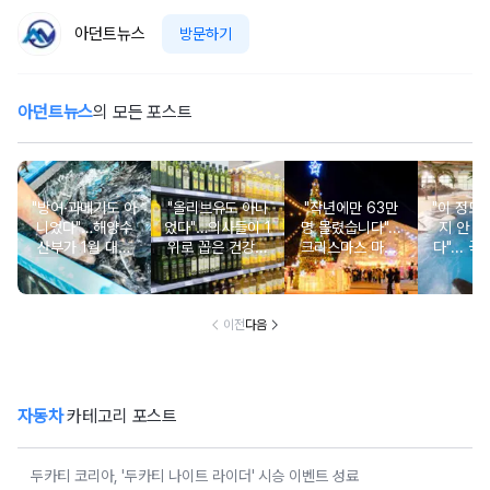
아던트뉴스
방문하기
아던트뉴스
의 모든 포스트
"방어·과메기도 아
"올리브유도 아니
"작년에만 63만
"이 정도
니었다"…해양수
었다"…의사들이 1
명 몰렸습니다"...
지 안 가
산부가 1월 대표
위로 꼽은 건강에
크리스마스 마켓·
다"... 국
보양식으로 선정
좋은 이 '오일' 대
봄꽃 돔 등 이색
00% 자
한 의외의 '수산물'
체 뭐길래
무료 축제
천 
이전
다음
자동차
카테고리 포스트
두카티 코리아, '두카티 나이트 라이더' 시승 이벤트 성료