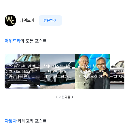
더위드카
방문하기
더위드카
의 모든 포스트
"연봉 4천이면 벤
"제네시스 뺨치는
"깐부라 한 게 어
“쏘나타
츠 사도 되죠?"…
데 연비는 2
제 같은데"…엔비
변한다고
커뮤니티 난리 난
배?"...잔고장까지
디아 소식에 현대
그 시절 
'현실적 수입차' 보
없는 신차에 '이럴
차 '초위기 상황'
고 소식에
니
수가'
오너들 
이전
다음
자동차
카테고리 포스트