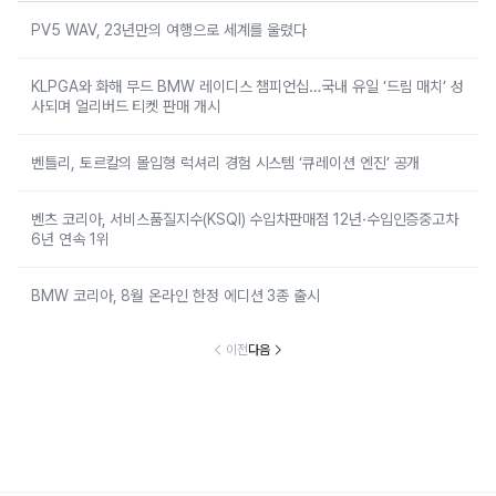
PV5 WAV, 23년만의 여행으로 세계를 울렸다
KLPGA와 화해 무드 BMW 레이디스 챔피언십…국내 유일 ‘드림 매치’ 성
사되며 얼리버드 티켓 판매 개시
벤틀리, 토르칼의 몰입형 럭셔리 경험 시스템 ‘큐레이션 엔진’ 공개
벤츠 코리아, 서비스품질지수(KSQI) 수입차판매점 12년·수입인증중고차
6년 연속 1위
BMW 코리아, 8월 온라인 한정 에디션 3종 출시
이전
다음