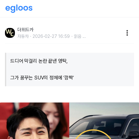
"벤츠도 BMW도 아니었네?!"..트로트 가수 영탁, 교통사
고 트라우마 중 꽂힌 고급 SUV의 정체는?
더위드카
자동차
2026-02-27 16:59
읽음
...
드디어 막걸리 논란 끝낸 영탁,
그가 꿈꾸는 SUV의 정체에 ‘깜짝’