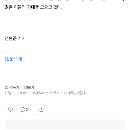
많은 이들의 기대를 모으고 있다.
전현준 기자
[원문 보기]
홈
자동차
더위드카
>
>
"벤츠도 BMW도 아니었네?!"..트로트 가수 영탁, 교통사고 트라우마 중 꽂힌 고급 SUV의 정체는?
>
0