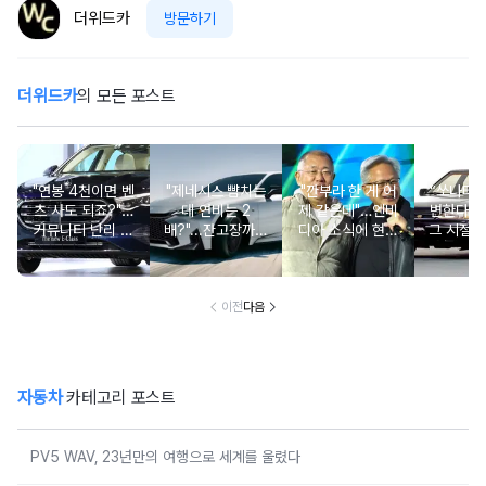
더위드카
방문하기
더위드카
의 모든 포스트
"연봉 4천이면 벤
"제네시스 뺨치는
"깐부라 한 게 어
“쏘나타
츠 사도 되죠?"…
데 연비는 2
제 같은데"…엔비
변한다고
커뮤니티 난리 난
배?"...잔고장까지
디아 소식에 현대
그 시절 
'현실적 수입차' 보
없는 신차에 '이럴
차 '초위기 상황'
고 소식에
니
수가'
오너들 
이전
다음
자동차
카테고리 포스트
PV5 WAV, 23년만의 여행으로 세계를 울렸다