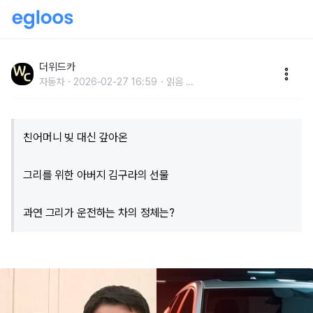
"와, 이런 차를 선물했다고?!"..18년간 엄마 빚 청산 도운
그리, 아빠 김구라가 픽한 자동차 클라스
더위드카
자동차
2026-02-27 16:59
읽음
...
친어머니 빚 대신 갚아온
그리를 위한 아버지 김구라의 선물
과연 그리가 운전하는 차의 정체는?