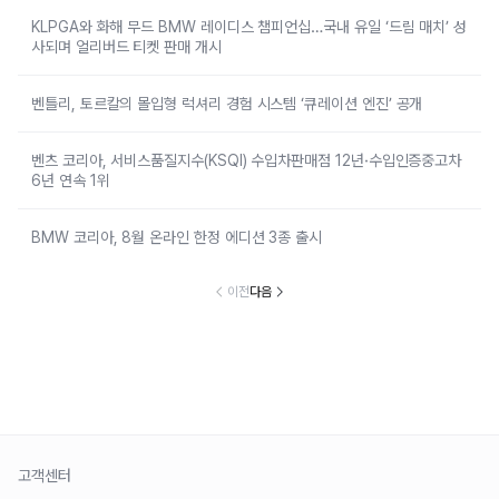
KLPGA와 화해 무드 BMW 레이디스 챔피언십…국내 유일 ‘드림 매치’ 성
사되며 얼리버드 티켓 판매 개시
벤틀리, 토르칼의 몰입형 럭셔리 경험 시스템 ‘큐레이션 엔진’ 공개
벤츠 코리아, 서비스품질지수(KSQI) 수입차판매점 12년·수입인증중고차
6년 연속 1위
BMW 코리아, 8월 온라인 한정 에디션 3종 출시
이전
다음
고객센터