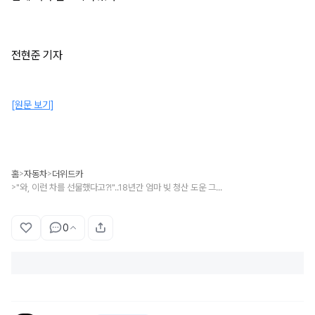
전현준 기자
[원문 보기]
홈
자동차
더위드카
>
>
"와, 이런 차를 선물했다고?!"..18년간 엄마 빚 청산 도운 그리, 아빠 김구라가 픽한 자동차 클라스
>
0