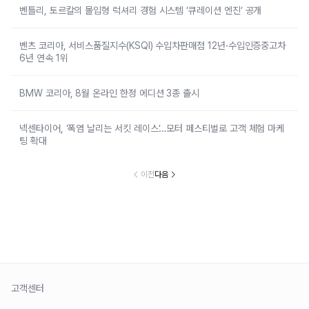
벤틀리, 토르칼의 몰입형 럭셔리 경험 시스템 ‘큐레이션 엔진’ 공개
벤츠 코리아, 서비스품질지수(KSQI) 수입차판매점 12년·수입인증중고차
6년 연속 1위
BMW 코리아, 8월 온라인 한정 에디션 3종 출시
넥센타이어, ‘폭염 날리는 서킷 레이스’…모터 페스티벌로 고객 체험 마케
팅 확대
이전
다음
고객센터