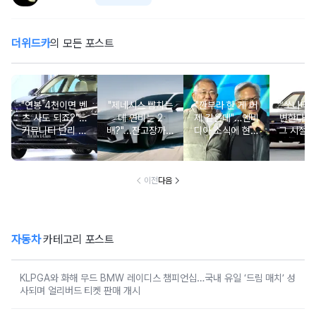
더위드카
의 모든 포스트
"연봉 4천이면 벤
"제네시스 뺨치는
"깐부라 한 게 어
“쏘나타
츠 사도 되죠?"…
데 연비는 2
제 같은데"…엔비
변한다고
커뮤니티 난리 난
배?"...잔고장까지
디아 소식에 현대
그 시절 
'현실적 수입차' 보
없는 신차에 '이럴
차 '초위기 상황'
고 소식에
니
수가'
오너들 
이전
다음
자동차
카테고리 포스트
KLPGA와 화해 무드 BMW 레이디스 챔피언십…국내 유일 ‘드림 매치’ 성
사되며 얼리버드 티켓 판매 개시