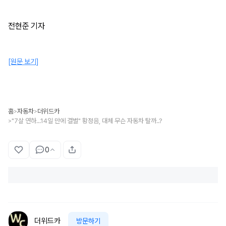
전현준 기자
[원문 보기]
홈
자동차
더위드카
>
>
"7살 연하...14일 만에 결별" 황정음, 대체 무슨 자동차 탈까..?
>
0
더위드카
방문하기