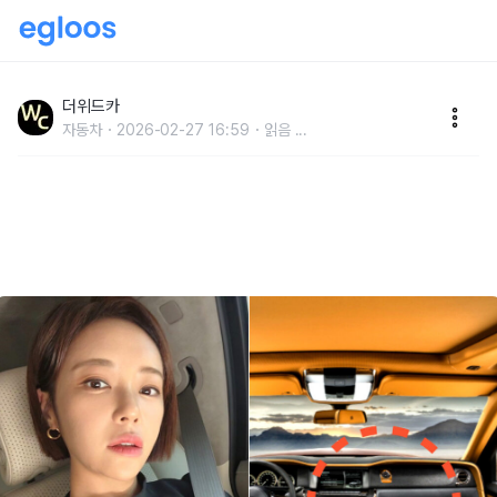
"7살 연하...14일 만에 결별" 황정음, 대체 무슨 자동차
탈까..?
더위드카
자동차
2026-02-27 16:59
읽음
...