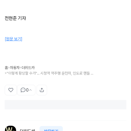
전현준 기자
[원문 보기]
홈
자동차
더위드카
>
>
"이렇게 황당할 수가"... 시청역 역주행 운전자, 인도로 핸들 튼 이유 밝혀지자 '깜짝'
>
0