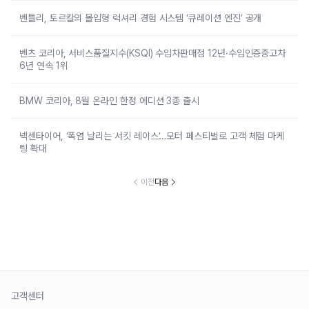
벤틀리, 토르칼의 몰입형 럭셔리 경험 시스템 ‘큐레이션 엔진’ 공개
벤츠 코리아, 서비스품질지수(KSQI) 수입차판매점 12년·수입인증중고차
6년 연속 1위
BMW 코리아, 8월 온라인 한정 에디션 3종 출시
넥센타이어, ‘폭염 날리는 서킷 레이스’…모터 페스티벌로 고객 체험 마케
팅 확대
이전
다음
고객센터