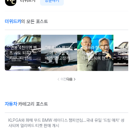
더위드카
방문하기
더위드카
의 모든 포스트
"연봉 4천이면 벤
"제네시스 뺨치는
"깐부라 한 게 어
“쏘나타
츠 사도 되죠?"…
데 연비는 2
제 같은데"…엔비
변한다고
커뮤니티 난리 난
배?"...잔고장까지
디아 소식에 현대
그 시절 
'현실적 수입차' 보
없는 신차에 '이럴
차 '초위기 상황'
고 소식에
니
수가'
오너들 
이전
다음
자동차
카테고리 포스트
KLPGA와 화해 무드 BMW 레이디스 챔피언십…국내 유일 ‘드림 매치’ 성
사되며 얼리버드 티켓 판매 개시