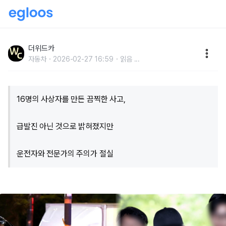
"이렇게 황당할 수가"... 시청역 역주행 운전자, 인도로 핸
들 튼 이유 밝혀지자 '깜짝'
더위드카
자동차
2026-02-27 16:59
읽음
...
16명의 사상자를 만든 끔찍한 사고,
급발진 아닌 것으로 밝혀졌지만
운전자와 전문가의 주의가 절실