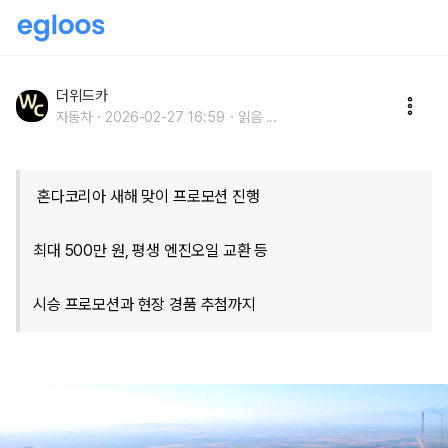
"500만 원 할인에 평생 혜택까지"…새해부터 깜짝 선물
에 웃음꽃 '가득'
더위드카
자동차
2026-02-27 16:59
읽음
...
혼다코리아 새해 맞이 프로모션 진행
최대 500만 원, 평생 엔진오일 교환 등
시승 프로모션과 현장 경품 추첨까지