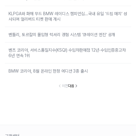
KLPGA와 화해 무드 BMW 레이디스 챔피언십…국내 유일 ‘드림 매치’ 성
사되며 얼리버드 티켓 판매 개시
벤틀리, 토르칼의 몰입형 럭셔리 경험 시스템 ‘큐레이션 엔진’ 공개
벤츠 코리아, 서비스품질지수(KSQI) 수입차판매점 12년·수입인증중고차
6년 연속 1위
BMW 코리아, 8월 온라인 한정 에디션 3종 출시
이전
다음
고객센터