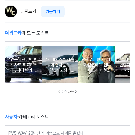
더위드카
방문하기
더위드카
의 모든 포스트
"연봉 4천이면 벤
"제네시스 뺨치는
"깐부라 한 게 어
“쏘나타
츠 사도 되죠?"…
데 연비는 2
제 같은데"…엔비
변한다고
커뮤니티 난리 난
배?"...잔고장까지
디아 소식에 현대
그 시절 
'현실적 수입차' 보
없는 신차에 '이럴
차 '초위기 상황'
고 소식에
니
수가'
오너들 
이전
다음
자동차
카테고리 포스트
PV5 WAV, 23년만의 여행으로 세계를 울렸다