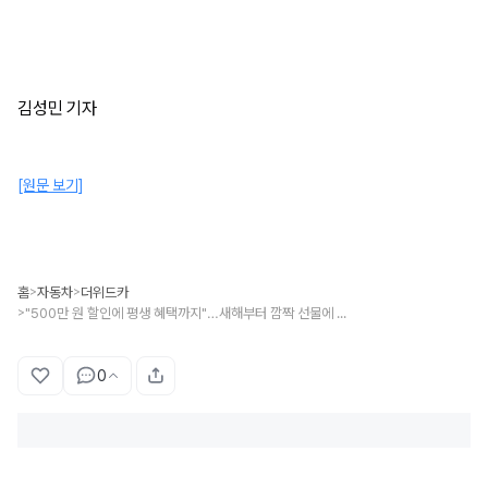
김성민 기자
[원문 보기]
홈
자동차
더위드카
>
>
"500만 원 할인에 평생 혜택까지"…새해부터 깜짝 선물에 웃음꽃 '가득'
>
0